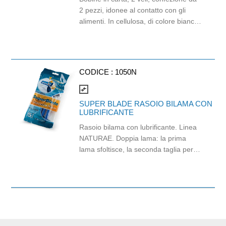
2 pezzi, idonee al contatto con gli
alimenti. In cellulosa, di colore bianco
e con goffratura di tipo super-micro.
Strappo: H24,8 x 22 cm. Gr/mq: 21.
Prodotto con certificazione
ECOLABEL e FSC.
CODICE :
1050N
compare_arrows
SUPER BLADE RASOIO BILAMA CON
LUBRIFICANTE
Rasoio bilama con lubrificante. Linea
NATURAE. Doppia lama: la prima
lama sfoltisce, la seconda taglia per
una rasatura perfetta. Con vitamina E
per ridurre l’attrito. Adotta il nuovo
metodo di micro-grinding, molto
diverso dal metodo tradizionale. Super
Blade ha il bordo ricurvo ed una
ergonomica dentatura. La sua forma