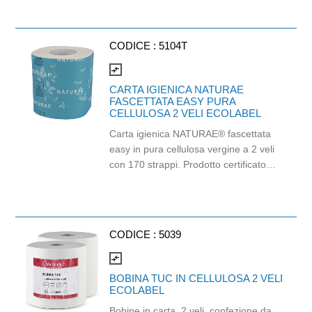
da 96 pezzi.
CODICE :
5104T
compare_arrows
CARTA IGIENICA NATURAE
FASCETTATA EASY PURA
CELLULOSA 2 VELI ECOLABEL
Carta igienica NATURAE® fascettata
easy in pura cellulosa vergine a 2 veli
con 170 strappi. Prodotto certificato
Ecolabel ed FSC. Balla da 96 pezzi.
CODICE :
5039
compare_arrows
BOBINA TUC IN CELLULOSA 2 VELI
ECOLABEL
Bobine in carta, 2 veli, confezione da