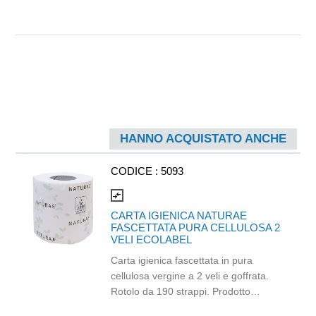
HANNO ACQUISTATO ANCHE
CODICE :
5093
compare_arrows
CARTA IGIENICA NATURAE
FASCETTATA PURA CELLULOSA 2
VELI ECOLABEL
Carta igienica fascettata in pura
cellulosa vergine a 2 veli e goffrata.
Rotolo da 190 strappi. Prodotto
certificato ECOLABEL e PEFC. Balla