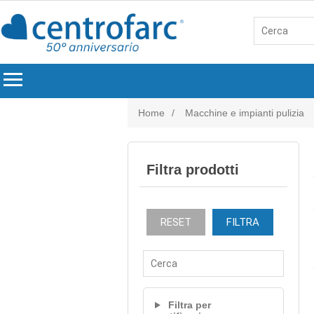
menu
Home
/
Macchine e impianti pulizia
Filtra prodotti
RESET
FILTRA
Filtra per