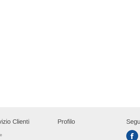
izio Clienti
Profilo
Segu
ie