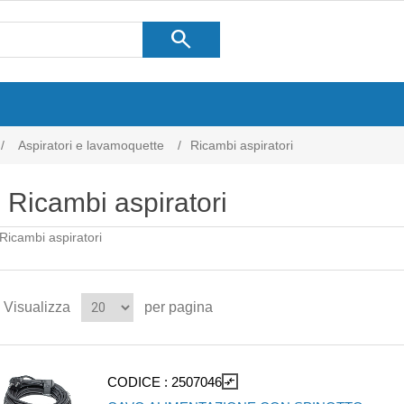
search
/
Aspiratori e lavamoquette
/
Ricambi aspiratori
Ricambi aspiratori
Ricambi aspiratori
Visualizza
per pagina
CODICE :
2507046
compare_arrows