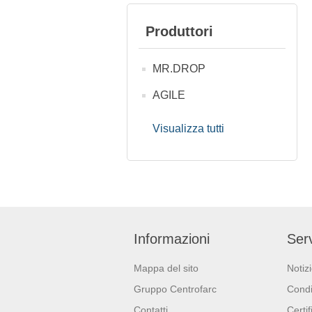
Produttori
MR.DROP
AGILE
Visualizza tutti
Informazioni
Serv
Mappa del sito
Notiz
Gruppo Centrofarc
Condi
Contatti
Certif