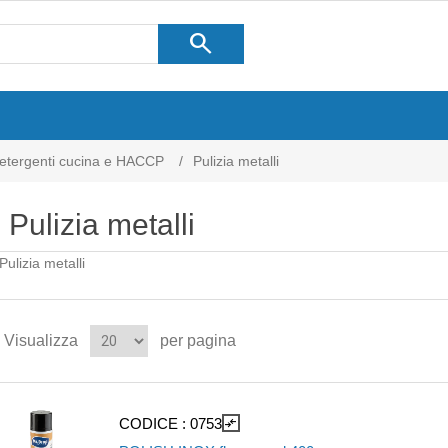
search
etergenti cucina e HACCP
/
Pulizia metalli
Pulizia metalli
Pulizia metalli
Visualizza
per pagina
CODICE :
0753
compare_arrows