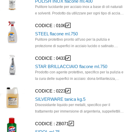
POLISH INOX flacone ml.400
Pulitore lucidante per acciaio inox a base di oli naturali
e solventi. Prodotto da utilizzare per ogni tipo di acciaio
inossidabile (lucido o satinato). Pulisce, ravviva la
CODICE :
0106
compare_arrows
brillantezza e protegge dall'usura e dalle macchie.
STEEL flacone ml.750
Pulitore protettivo pronto all'uso per la pulizia e
protezione di superfici in acciaio lucido o satinato.
Ideale per la manutenzione delle superfici che non
CODICE :
0433
compare_arrows
vengono a contatto con acqua, come porte di
ascensori, registratori di cassa, particolari di
STAR BRILLACCIAIO flacone ml.750
arredamento (colonne, lampade ecc..). Puo' essere
Prodotto con agente protettivo, specifico per la pulizia e
usato anche su superfici delle cucine (lavelli, frigoriferi,
la cura delle superfici in acciaio: dona brillantezza,
banconi di lavoro), ma non elimina le incrostazioni
rimuove il calcare e ne rallenta il successivo deposito. Il
CODICE :
0223
compare_arrows
calcaree dovute alle acque dure.
cartone include 3 trigger.
SILVERWARE tanica kg.5
Disossidante liquido per metalli, specifico per il
trattamento per immersione di argenteria, suppellettili e
vasellame. Prodotto acido specifico per la
CODICE :
ZB071
compare_arrows
disossidazione dei metalli; non è corrosivo ed è idoneo
per il trattamento di rame, bronzo, alluminio ed argento.
SIDOL ml.75