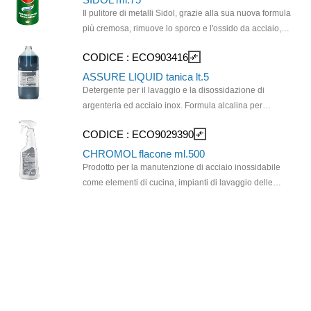
Formulato con tensioattivi a bassa schiuma, garantisce
Il pulitore di metalli Sidol, grazie alla sua nuova formula
la bagnabilità degli oggetti facilitandone la
più cremosa, rimuove lo sporco e l'ossido da acciaio,
disossidazione e rendendoli lucidi e brillanti. Genera
rame, cromo, ottone, e argento senza graffiare le
CODICE :
ECO903416
compare_arrows
un velo protettivo sui metalli, prevenendone la ri-
superfici e senza lasciare aloni, garantendo una
ossidazione. È un prodotto ad elevata concentrazione,
lucidatura impeccabile.
ASSURE LIQUID tanica lt.5
riutilizzabile per più di un ciclo di disossidazione.
Detergente per il lavaggio e la disossidazione di
argenteria ed acciaio inox. Formula alcalina per
l'ottimale neutralizzazione di acidi e cloruri.
CODICE :
ECO9029390
compare_arrows
Estremamente efficace anche su argenteria molto
ossidata. Evita la corrosione dell'acciaio. Non contiene
CHROMOL flacone ml.500
fosforo.
Prodotto per la manutenzione di acciaio inossidabile
come elementi di cucina, impianti di lavaggio delle
stoviglie, grandi apparecchi di cucina, ecc. Il
trattamento regolare facilita la pulizia, conferisce
luminosità e protegge dallo sporco e gli effetti della
corrosione.