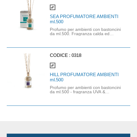
compare_arrows
SEA PROFUMATORE AMBIENTI
ml.500
Profumo per ambienti con bastoncini
da ml.500. Fragranza calda ed
elegante ideale per bagno e zona
relax. Profumazione legnosa,
ambrata, con note di sandalo. Note di
testa: eliotropio, timo, labdano. Note
di cuore: rosa, salvia sclarea, ambra.
CODICE :
0318
Note di fondo: patchuli, legno di
sandalo, cedro e vaniglia. Bacchette
compare_arrows
incluse
HILL PROFUMATORE AMBIENTI
ml.500
Profumo per ambienti con bastoncini
da ml.500 - fragranza UVA &
MIRTILLI - BACCHETTE
COMPRESE