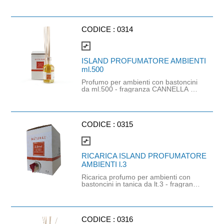
CODICE :
0314
compare_arrows
ISLAND PROFUMATORE AMBIENTI
ml.500
Profumo per ambienti con bastoncini
da ml.500 - fragranza CANNELLA &
ARANCIO - BACCHETTE
COMPRESE
CODICE :
0315
compare_arrows
RICARICA ISLAND PROFUMATORE
AMBIENTI l.3
Ricarica profumo per ambienti con
bastoncini in tanica da lt.3 - fragranza
CANNELLA & ARANCIO
CODICE :
0316