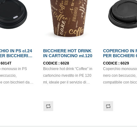
IO IN PS cl.24
BICCHIERE HOT DRINK
COPERCHIO IN P
ER BICCHIERI
IN CARTONCINO ml.120
PER BICCHIERI 
39; 6012; 6169
6032; 6038;6168
:
6014T
CODICE :
6028
CODICE :
6029
o monouso in PS
Bicchiere hot drink “Coffee” in
Coperchio monouso
beccuccio,
cartoncino rivestito in PE 120
nero con beccuccio,
e con bicchieri da
ml, ideale per il servizio di
compatibile con bicc
ale per il il
bevande sia calde che fredde.
120 ml, ideale per i
di bevande da
Resistente fino a 100 °C,
di bevande da aspor
n modo pratico e
garantisce praticità e comfort
modo pratico e igien
Dotato di apertura a
d'uso grazie alla struttura
Dotato di apertura a
grata, consente di
robusta e al rivestimento che
integrata, consente 
lmente senza
contribuisce a mantenere
facilmente senza rim
il coperchio,
l'integrità del contenitore. La
coperchio, riducendo 
il rischio di
grafica “Coffee” dona un
di fuoriuscite e migl