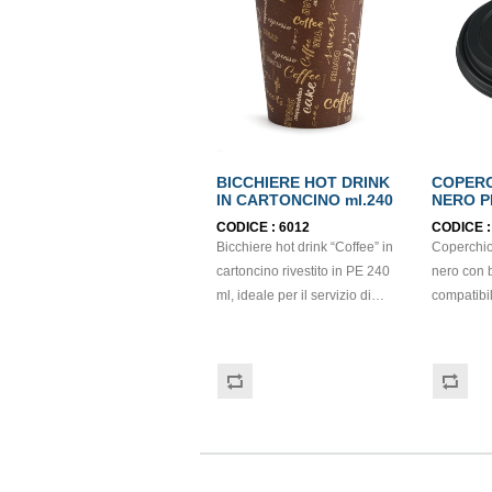
BICCHIERE HOT DRINK
COPERCH
IN CARTONCINO ml.240
NERO P
6033;60
CODICE :
6012
CODICE 
Bicchiere hot drink “Coffee” in
Coperchi
cartoncino rivestito in PE 240
nero con 
ml, ideale per il servizio di
compatibil
bevande sia calde che fredde.
240 ml, ide
Resistente fino a 100 °C, è
consumo 
perfetto per caffè americano,
asporto i
tè, cappuccino, cioccolata
igienico. 
calda e altre bevande da
sorso inte
asporto. La grafica “Coffee”
bere faci
dona un aspetto professionale
rimuovere 
e moderno, rendendolo
riducendo 