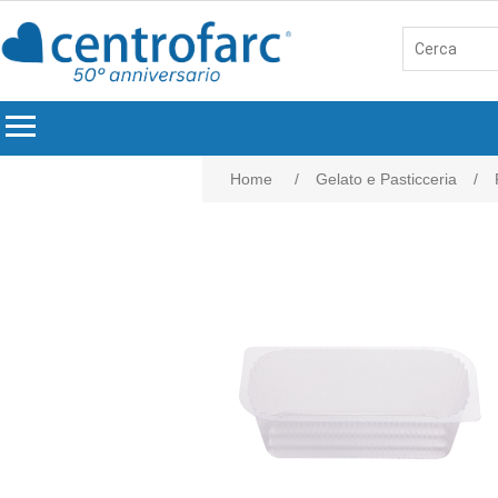
menu
Home
/
Gelato e Pasticceria
/