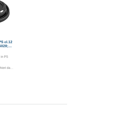
S cl.12
6028;
 in PS
hieri da
l consumo
to in
ico.
 sorso
di bere
uovere il
il rischio
iorando la