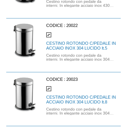
Cestino rotondo con pedale da
interni. In elegante acciaio inox 430
lucido. Adatto all'uso in vari ambienti
come uffici, bagni e persino
bungalow in campeggi. Si consiglia di
pulire l esterno con un panno umido
ed asciugare per evitare aloni.
CODICE :
20022
Utilizzare con sacco nettezza di
larghezza minima 30 cm e altezza
compare_arrows
minima 35 cm. Capacità 3 lt.
Dimensione O/18 x h24 cm.
CESTINO ROTONDO C/PEDALE IN
ACCIAIO INOX 304 LUCIDO lt.5
Cestino rotondo con pedale da
interni. In elegante acciaio inox 304
lucido. Adatto a diversi tipi di
ambienti, dagli uffici fino ai bagni
degli alberghi. Si consiglia di pulire
l'esterno con un panno umido ed
asciugare per evitare aloni. Utilizzare
CODICE :
20023
con sacco nettezza di larghezza
minima 30 cm e altezza minima 40
compare_arrows
cm. Capacità 5 lt. Dimensione
O/18xh 29 cm.
CESTINO ROTONDO C/PEDALE IN
ACCIAIO INOX 304 LUCIDO lt.8
Cestino rotondo con pedale da
interni. In elegante acciaio inox 304
lucido. Adatto a uffici ed enti o interni
dove c'è maggiore affluenza.
Utilizzare con sacco nettezza di