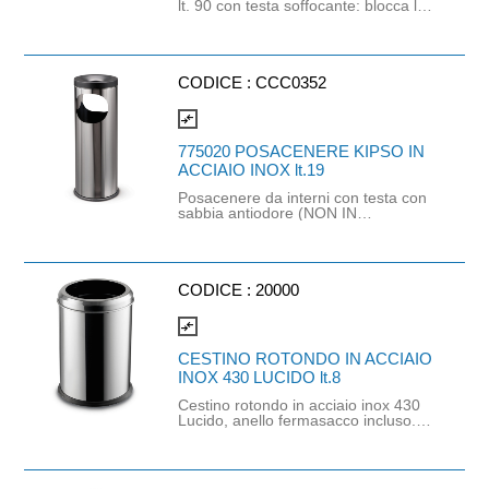
lt. 90 con testa soffocante: blocca la
propagazione del fuoco. Base in
gomma. Dimensione:
Altezza*Esterno Ø *Interno Ø mm
750*380*140 Per sacco L minima di
65cm e h minima di 90cm.
CODICE :
CCC0352
compare_arrows
775020 POSACENERE KIPSO IN
ACCIAIO INOX lt.19
Posacenere da interni con testa con
sabbia antiodore (NON IN
DOTAZIONE) e griglia ritira
mozziconi con maniglia. Il design di
questo elegante e discreto
posacenere ne permette l'uso in
qualsiasi tipo di ambiente, facilitando,
CODICE :
20000
ilotre, le operazioni di svuotamento e
pulizia. La base bilanciata limita i
compare_arrows
rovesciamenti accidentali.
CESTINO ROTONDO IN ACCIAIO
INOX 430 LUCIDO lt.8
Cestino rotondo in acciaio inox 430
Lucido, anello fermasacco incluso.
Utilizzare con sacco nettezza di
larghezza minima 35 cm e altezza
minima 35 cm. Capacità: 8 lt.
Dimensioni: O/21xh28 cm Ø buco: