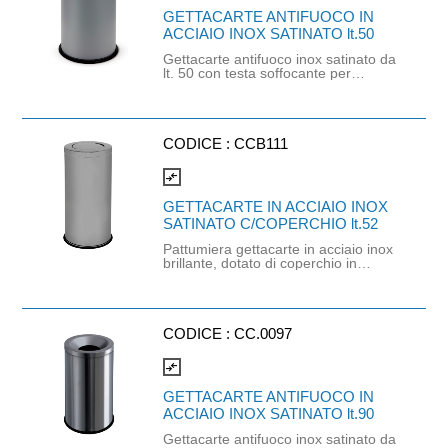
GETTACARTE ANTIFUOCO IN
ACCIAIO INOX SATINATO lt.50
Gettacarte antifuoco inox satinato da
lt. 50 con testa soffocante per
bloccare la propagazione del fuoco.
La base di gomma limita il
rovesciamento accidentale e dona
stabilità senza alterare il design.
Dimensione: Altezza*Esterno Ø
CODICE :
CCB111
*Interno Ø mm 585*335*140. Per
sacco L minima 60 cm e h minima 80
compare_arrows
cm.
GETTACARTE IN ACCIAIO INOX
SATINATO C/COPERCHIO lt.52
Pattumiera gettacarte in acciaio inox
brillante, dotato di coperchio in
acciaio inox basculante per un facile
utilizzo. Secchio interno galvanizzato
con maniglia. Con base rivestita in
gomma per maggiore stabilità anche
su pavimenti lisci. Capacità: 52 litri.
CODICE :
CC.0097
Dimensioni: 38x38x72
compare_arrows
GETTACARTE ANTIFUOCO IN
ACCIAIO INOX SATINATO lt.90
Gettacarte antifuoco inox satinato da