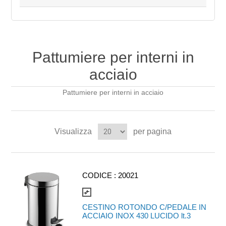
Pattumiere per interni in
acciaio
Pattumiere per interni in acciaio
Visualizza
per pagina
CODICE :
20021
compare_arrows
CESTINO ROTONDO C/PEDALE IN
ACCIAIO INOX 430 LUCIDO lt.3