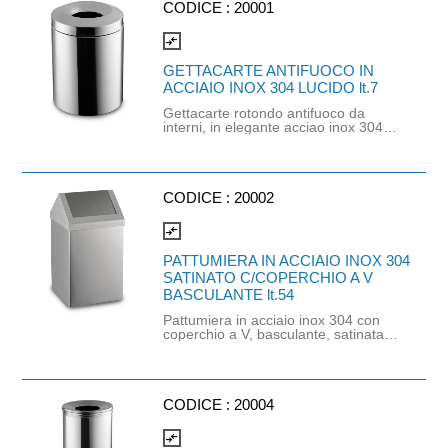
21cm - Ø ingombro: 23,5cm
CODICE :
20001
compare_arrows
GETTACARTE ANTIFUOCO IN
ACCIAIO INOX 304 LUCIDO lt.7
Gettacarte rotondo antifuoco da
interni, in elegante acciao inox 304
Lucido. Questo particolare cestino,
con calotta estinguente, interrompe
l'afflusso di ossigeno e blocca gli
incendi sul nascere. Ideale per
reparti di produzione, uffici e aree
CODICE :
20002
pubbliche. Utilizzare sacco nettezza
di larghezza minima 35cm e altezza
compare_arrows
minima 35cm. Capacità: 7lt.
Dimensioni: Ø/20xh30cm. Øbuco:
PATTUMIERA IN ACCIAIO INOX 304
13cm. Øingombro: 20,5cm.
SATINATO C/COPERCHIO A V
BASCULANTE lt.54
Pattumiera in acciaio inox 304 con
coperchio a V, basculante, satinata.
Utilizzare con sacco nettezza di
larghezza minima 64 cm e altezza
minima 90 cm. Capacità 54 lt.
Dimensioni: L30xP30xH72 cm
CODICE :
20004
compare_arrows