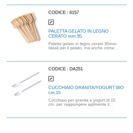
9,5cm.
CODICE :
6157
compare_arrows
PALETTA GELATO IN LEGNO
CERATO mm.95
Paletta gelato in legno cerato 95mm.
Ideali per il gelato, ma anche come
cucchiaio mignon finger food per
aperitivi e degustazioni. Prodotto
naturale di qualità, ottimo per
gelaterie e yogurterie ma usato
anche nei buffet per una scelta
CODICE :
DA251
ecologica e naturale. Conformi
rispetto alle normative sulla disciplina
compare_arrows
igienica degli imballaggi, recipienti e
utensili destinati a venire in contatto
CUCCHIAIO GRANITA/YOGURT BIO
con le sostanze alimentari.
cm.15
Cucchiaio per granita e yogurt di 15
cm. per raggiungere agilmente il
fondo del bicchieri. La forma
ergonomica lo rende adatto per
diverse consistenze, come yogurti,
granite. gelato ma anche dolci al
cucchiaio. Progettato per essere
robusto ma flessibile. Ottimale per il