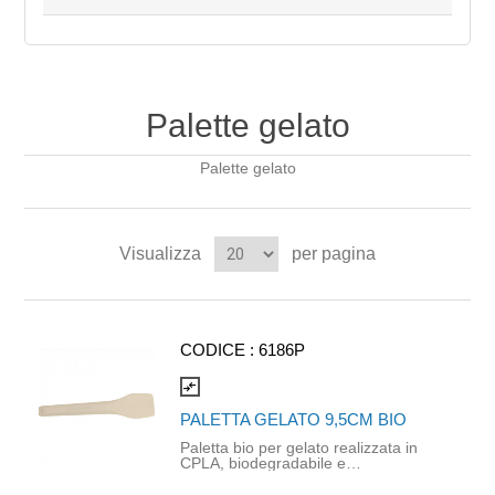
Palette gelato
Palette gelato
Visualizza
per pagina
CODICE :
6186P
compare_arrows
PALETTA GELATO 9,5CM BIO
Paletta bio per gelato realizzata in
CPLA, biodegradabile e
compostabile. Prodotto idoneo al
contatto alimentare. Dimensioni: