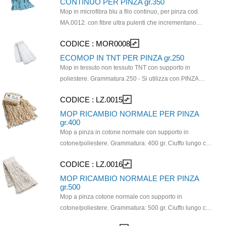
CONTINUO PER PINZA gr.350
strizzatura. Da utilizzare con 4047 - LZ.0015 - LZ.0016 -
Mop in microfibra blu a filo continuo, per pinza cod.
CCC0168 - MOR0008.
MA.0012. con fibre ultra pulenti che incrementano
l’efficacia del prodotto, rendendolo estremamente
CODICE :
MOR0008
compare_arrows
versatile. Adatto a tutti i tipi di pavimenti, si presta alle
operazioni di pulizia di tutti i giorni. È un prodotto a
ECOMOP IN TNT PER PINZA gr.250
marchio SuperSponge®.
Mop in tessuto non tessuto TNT con supporto in
poliestere. Grammatura 250 - Si utilizza con PINZA
PLASTICA codice MA.0012 e manico a scelta.
CODICE :
LZ.0015
compare_arrows
MOP RICAMBIO NORMALE PER PINZA
gr.400
Mop a pinza in cotone normale con supporto in
cotone/poliestere. Grammatura: 400 gr. Ciuffo lungo cm
36/40 - Lavaggio 60°C. Si utilizza con PINZA
CODICE :
LZ.0016
compare_arrows
PLASTICA codice MA.0012 e manico a scelta.
MOP RICAMBIO NORMALE PER PINZA
gr.500
Mop a pinza cotone normale con supporto in
cotone/poliestere. Grammatura: 500 gr. Ciuffo lungo cm
36/40. Lavaggio a 60°. Si utilizza con PINZA PLASTICA