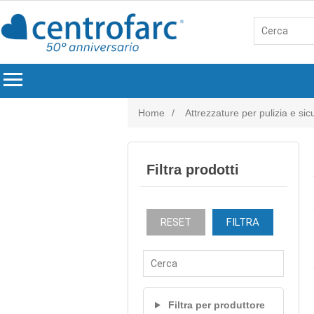
menu
Home
/
Attrezzature per pulizia e si
Filtra prodotti
RESET
FILTRA
Filtra per produttore