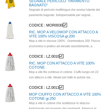
SEGNALE PERICOLO "PAVIMENTO
BAGNATO"
Segnale di pericolo multilingua che avvisa l'utente del
pavimento bagnato. Indispensabile per segnal
Indispensabile per segnalare che la zona di transito è
CODICE :
MOR0030
compare_arrows
momentaneamente inagibile e potenzialmente
pericolosa.
RIC. MOP A VELOMOP CON ATTACCO A
VITE 100% VISCOSA gr.200
Mop a vite in viscosa 100% - Grammatura 200. Fiocco
economico e pratico ad elevato assorbimento, a
differenza del cotone non emana cattivo odore, asciuga
CODICE :
LZ.0010
compare_arrows
e pulisce tutti i tipi di pavimento; molto pratico per la
pulizia delle scale. Da usare umido con ogni tipo di
RIC. MOP CON ATTACCO A VITE 100%
COTONE
detergente, su qualsiasi pavimento come legno,
Mop a vite filo continuo in cotone. Ciuffo lungo cm 22
marmo, linoleum e ceramica, strizzare bene prima
con attacco a vite. Ideale per tutte le pulizie sia
dell’uso.
domestiche che professionali. Lava e pulisce a fondo
CODICE :
LZ.0013
compare_arrows
tutti i tipi di pavimenti.
MOP CIUFFO CON ATTACCO A VITE 100%
COTONE gr.250
Mop a vite in cotone che sostituisce lo straccio
tradizionale nel lavaggio dei pavimenti. Aderisce al