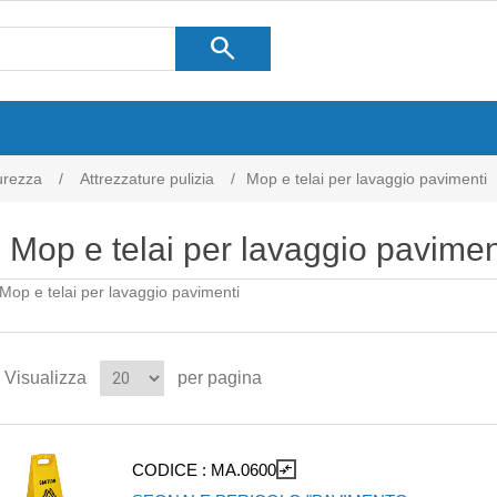
search
curezza
/
Attrezzature pulizia
/
Mop e telai per lavaggio pavimenti
Mop e telai per lavaggio pavimen
Mop e telai per lavaggio pavimenti
Visualizza
per pagina
CODICE :
MA.0600
compare_arrows