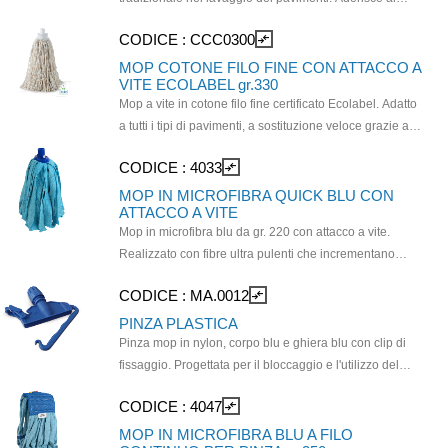
pavimento disponendosi a ventaglio e trascina via lo
CODICE :
CCC0300
compare_arrows
sporco. Grammatura 250. Ciuffo lungo cm 29/30.
MOP COTONE FILO FINE CON ATTACCO A
VITE ECOLABEL gr.330
Mop a vite in cotone filo fine certificato Ecolabel. Adatto
a tutti i tipi di pavimenti, a sostituzione veloce grazie al
pratico sistema a vite. L'elevato numero di fibre trattiene
CODICE :
4033
compare_arrows
lo sporco e non lascia tracce sul pavimento.
Grammatura mop: 330 gr.
MOP IN MICROFIBRA QUICK BLU CON
ATTACCO A VITE
Mop in microfibra blu da gr. 220 con attacco a vite.
Realizzato con fibre ultra pulenti che incrementano
l’efficacia del prodotto, rendendolo etremamente
CODICE :
MA.0012
compare_arrows
versatile. Adatto a tutti i tipi di pavimenti, si presta alle
operazioni di pulizia di tutti i giorni. È un prodotto a
PINZA PLASTICA
marchio SuperSponge®
Pinza mop in nylon, corpo blu e ghiera blu con clip di
fissaggio. Progettata per il bloccaggio e l'utilizzo del
mop per la pulizia dei pavimenti in ambienti di varia
CODICE :
4047
compare_arrows
natura come sanità, uffici e industria. Garantisce una
presa salda e facilita le operazioni di lavaggio e
MOP IN MICROFIBRA BLU A FILO