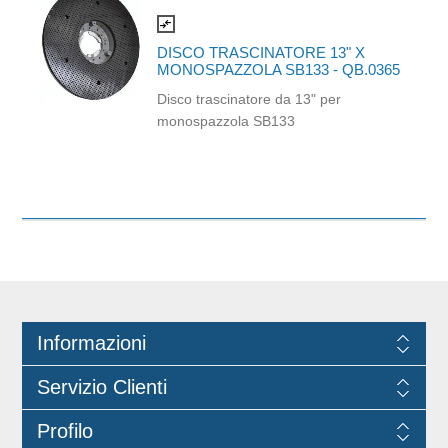
compare_arrows
DISCO TRASCINATORE 13" X
MONOSPAZZOLA SB133 - QB.0365
Disco trascinatore da 13" per
monospazzola SB133
Informazioni
Servizio Clienti
Profilo