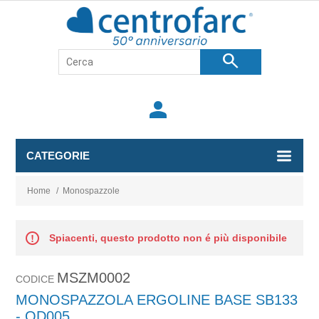
search
person
CATEGORIE
Home
/
Monospazzole
Spiacenti, questo prodotto non é più disponibile
MSZM0002
CODICE
MONOSPAZZOLA ERGOLINE BASE SB133
- QD005