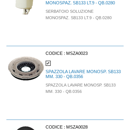
spazzola pavimento turbo elettrica.
MONOSPAZ. SB133 LT.9 - QB.0280
Semplice da riporre grazie al pratico
SERBATOIO SOLUZIONE
stazionamento a parete, con
MONOSPAZ. SB133 LT.9 - QB.0280
portaccessori integrato per facilitare
sia la ricarica che lo stoccaggio. La
batteria agli ioni di litio da 25,2 V è di
semplice sostituzione e grantisce fino
a 60 minuti di autonomia. Bocchetta
per interstizi e accessorio combinato 2
CODICE :
MSZA0023
in 1 inclusa. Da utilizzare con capsule
compare_arrows
cod. NCB053. 6 capsule, filtro e
SPAZZOLA LAVARE MONOSP. SB133
caricabatterie inclusi. Peso 3.2kg,
MM. 330 - QB.0356
dimensioni: 27x24x12,20 cm
SPAZZOLA LAVARE MONOSP. SB133
MM. 330 - QB.0356
CODICE :
MSZA0028