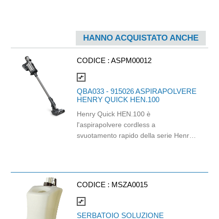
HANNO ACQUISTATO ANCHE
CODICE :
ASPM00012
compare_arrows
QBA033 - 915026 ASPIRAPOLVERE
HENRY QUICK HEN.100
Henry Quick HEN.100 è
l'aspirapolvere cordless a
svuotamento rapido della serie Henry,
Numatic. L'innovativo sistema a
capsule permette lo svuotamento del
serbatoio da 1 litro senza alcuna
dispersione di polvere e senza
CODICE :
MSZA0015
lasciare residui nel serbatoio.
Performance perfette sia su pavimenti
compare_arrows
duri che moquette, grazie alla
SERBATOIO SOLUZIONE