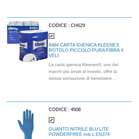
Idonea al contatto con alimenti.
Certificato Ecolabel.
CODICE :
CH629
compare_arrows
8484 CARTA IGIENICA KLEENEX
ROTOLO PICCOLO PURA FIBRA 4
VELI
La carta igienica Kleenex®, uno dei
marchi più amati al mondo, offre la
stessa sensazione di benessere
domestico. Una carta igienica in rotolo
standard di qualità elevata che offre
agli utenti un'esperienza migliorata dei
servizi igienici. La carta igienica a 4
CODICE :
4508
veli trapuntata Kleenex® è morbida e
pregiata ed è realizzata al 100% in
compare_arrows
pura fibra per regalare una
GUANTO NITRILE BLU LITE
sensazione di grande benessere. Per
POWDERFREE mis.L EN374