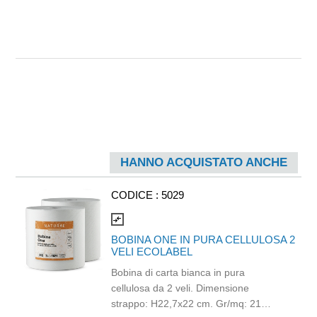
HANNO ACQUISTATO ANCHE
CODICE :
5029
compare_arrows
BOBINA ONE IN PURA CELLULOSA 2
VELI ECOLABEL
Bobina di carta bianca in pura
cellulosa da 2 veli. Dimensione
strappo: H22,7x22 cm. Gr/mq: 21