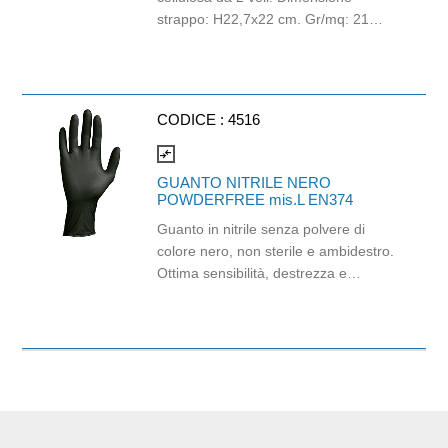
Cartone da 56 pezzi.
strappo: H22,7x22 cm. Gr/mq: 21
Idonea al contatto con alimenti.
Certificato Ecolabel.
CODICE :
4516
compare_arrows
GUANTO NITRILE NERO
POWDERFREE mis.L EN374
Guanto in nitrile senza polvere di
colore nero, non sterile e ambidestro.
Ottima sensibilità, destrezza e
comfort. Dispositivo medico: I classe
(Regolamento (EU) 2017/745)
Dispositivo di Protezione Individuale:
Cat. III (Regolamento (EU) 2016/
Adatti al contatto con gli alimenti in
accordo col regolamento (EC) No
1935/2004 e con regolamento della