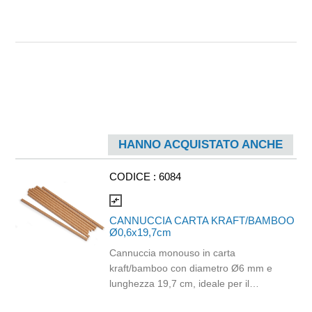
HANNO ACQUISTATO ANCHE
CODICE :
6084
compare_arrows
CANNUCCIA CARTA KRAFT/BAMBOO
Ø0,6x19,7cm
Cannuccia monouso in carta
kraft/bamboo con diametro Ø6 mm e
lunghezza 19,7 cm, ideale per il
consumo di bevande fredde come