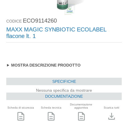
ECO9114260
CODICE
MAXX MAGIC SYNBIOTIC ECOLABEL
flacone lt. 1
MOSTRA DESCRIZIONE PRODOTTO
SPECIFICHE
Nessuna specifica da mostrare
DOCUMENTAZIONE
Documentazione
Scheda di sicurezza
Scheda tecnica
aggiuntiva
Scarica tutti
description
description
description
download