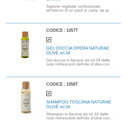
Sapone vegetale confezionato
all'interno di un pack in carta, da gr.
15 e a marchio OPERA NATURAE
linea OLIVE'. Agli estratti naturali di
olio d'oliva. Dal profumo delicato,
ricco di emollienti: rinfresca e
ammorbidisce la pelle dando una
CODICE :
1057T
dolce sensazione di pulito.
compare_arrows
GEL DOCCIA OPERA NATURAE
OLIVÈ ml.34
Gel doccia in flacone da ml.34 dalle
note rinfrescanti dell’olio d’oliva con
accordi fruttati. Prodotto a marchio
OPERA NATURAE® linea OLIVÈ.
CODICE :
1058T
compare_arrows
SHAMPOO TOSCANA NATURAE
OLIVÈ ml.34
Shampoo in flacone da ml.34 dalle
note rinfrescanti dell'olio d'oliva con
accordi fruttati. Prodotto a marchio
TOSCANA NATURAE® linea OLIVE'.