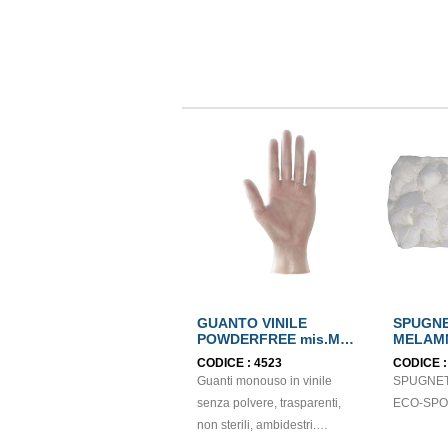
GUANTO VINILE
SPUGN
POWDERFREE mis.M
MELAMM
EN374
SPONGE
CODICE :
4523
CODICE 
Guanti monouso in vinile
SPUGNET
senza polvere, trasparenti,
ECO-SPO
non sterili, ambidestri.
Dispositivo medico: I classe