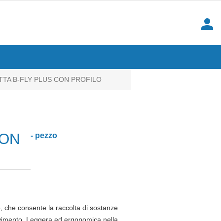
person
ETTA B-FLY PLUS CON PROFILO
CON
- pezzo
, che consente la raccolta di sostanze
pavimento. Leggera ed ergonomica nella