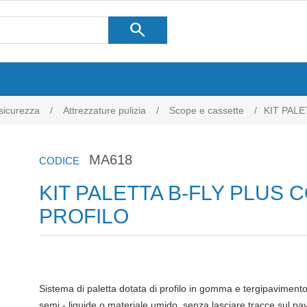
search
 sicurezza
/
Attrezzature pulizia
/
Scope e cassette
/
KIT PAL
MA618
CODICE
KIT PALETTA B-FLY PLUS 
PROFILO
Sistema di paletta dotata di profilo in gomma e tergipavimento
semi - liquide o materiale umido, senza lasciare tracce sul 