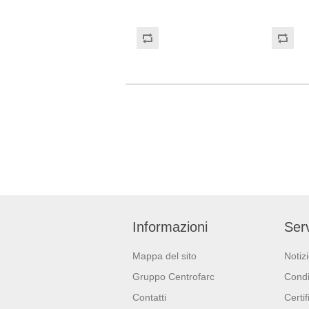
(Regolamento (EU)
2017/745), Dispositivo di
protezione Individuale: Cat. III
(Regolamento (EU)
2016/425). Idonei al contatto
con gli alimenti
Informazioni
Serv
Mappa del sito
Notiz
Gruppo Centrofarc
Condi
Contatti
Certif