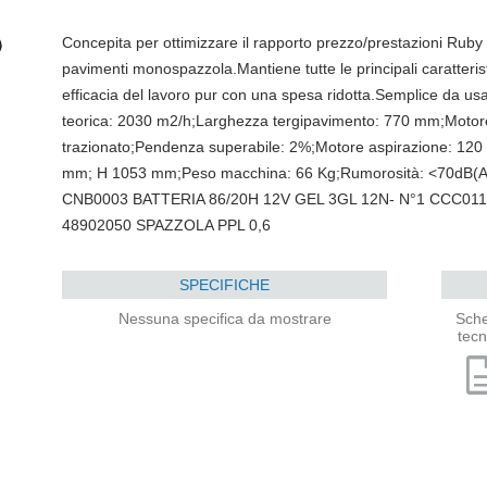
Concepita per ottimizzare il rapporto prezzo/prestazioni Rub
pavimenti monospazzola.Mantiene tutte le principali caratteris
efficacia del lavoro pur con una spesa ridotta.Semplice da usa
teorica: 2030 m2/h;Larghezza tergipavimento: 770 mm;Motor
trazionato;Pendenza superabile: 2%;Motore aspirazione: 12
mm; H 1053 mm;Peso macchina: 66 Kg;Rumorosità: <70dB(A)
CNB0003 BATTERIA 86/20H 12V GEL 3GL 12N- N°1 CCC0
48902050 SPAZZOLA PPL 0,6
SPECIFICHE
Nessuna specifica da mostrare
Sch
tecn
descri