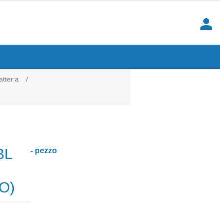
person
tteria
/
BL
- pezzo
O)