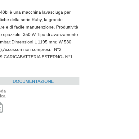
y 48bl è una macchina lavasciuga per
tiche della serie Ruby, la grande
re e di facile manutenzione. Produttività
e spazzole: 350 W Tipo di avanzamento:
0 mbar;Dimensioni L 1195 mm; W 530
;Accessori non compresi:- N°2
119 CARICABATTERIA ESTERNO- N°1
DOCUMENTAZIONE
eda
ica
ption