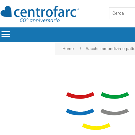
menu
Home
/
Sacchi immondizia e patt