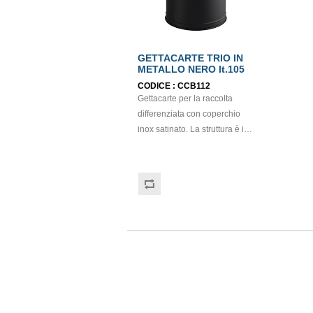
GETTACARTE TRIO IN
METALLO NERO lt.105
CODICE :
CCB112
Gettacarte per la raccolta
differenziata con coperchio
inox satinato. La struttura è in
metallo verniciato e la ghiera
in acciaio inox satinato. Si
compone di tre secchi interni
da 35 lt. Etichette per raccola
differenziata NON incluse.
Dimensioni: 40cm x 40cm x
75cm.