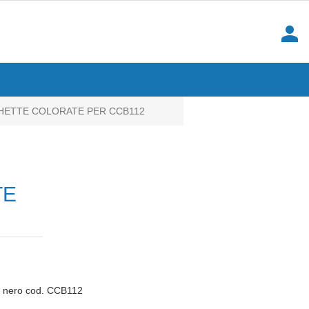
person
CHETTE COLORATE PER CCB112
TE
llo nero cod. CCB112