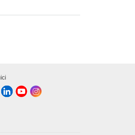
:
Interno Ø
r sacco L
inima 80
ici