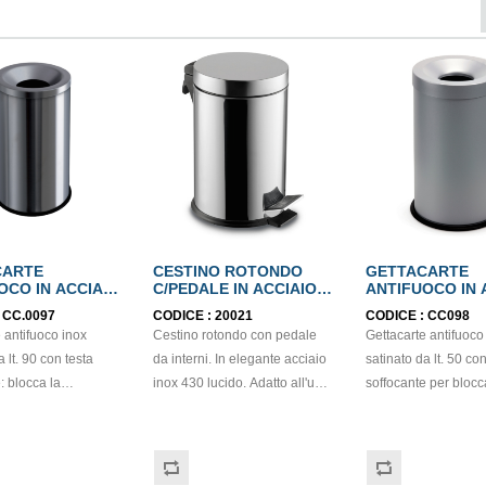
CARTE
CESTINO ROTONDO
GETTACARTE
OCO IN ACCIAIO
C/PEDALE IN ACCIAIO
ANTIFUOCO IN 
TINATO lt.90
INOX 430 LUCIDO lt.3
INOX SATINATO 
:
CC.0097
CODICE :
20021
CODICE :
CC098
 antifuoco inox
Cestino rotondo con pedale
Gettacarte antifuoco
a lt. 90 con testa
da interni. In elegante acciaio
satinato da lt. 50 con
: blocca la
inox 430 lucido. Adatto all'uso
soffocante per blocc
e del fuoco. Base
in vari ambienti come uffici,
propagazione del fuoco. La
. Dimensione:
bagni e persino bungalow in
base di gomma limita
sterno Ø *Interno Ø
campeggi. Si consiglia di
rovesciamento accid
80*140 Per sacco L
pulire l esterno con un panno
dona stabilità senza 