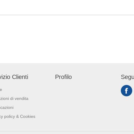
 65cm e h minima di
umido ed asciugare per
design. Dimensione
evitare aloni. Utilizzare con
Altezza*Esterno Ø *
sacco nettezza di larghezza
mm 585*335*140. Pe
minima 30 cm e altezza
minima 60 cm e h m
minima 35 cm. Capacità 3 lt.
cm.
Dimensione O/18 x h24 cm.
izio Clienti
Profilo
Segu
ie
zioni di vendita
icazioni
cy policy & Cookies