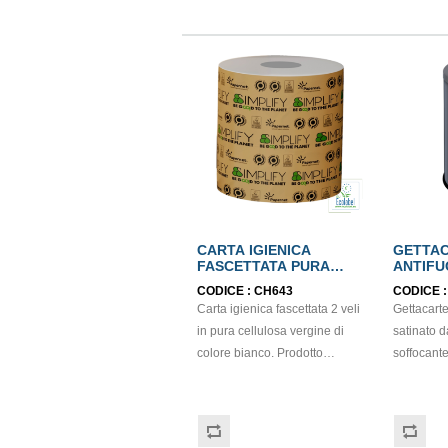
CARTA IGIENICA
GETTA
FASCETTATA PURA
ANTIFU
CELLULOSA 2 VELI
INOX SA
CODICE :
CH643
CODICE 
CARBON NEUTRAL
Carta igienica fascettata 2 veli
Gettacarte
ECOLABEL
in pura cellulosa vergine di
satinato d
colore bianco. Prodotto
soffocante
ecologico certificato Ecolabel,
propagazion
FSC e Carbon Neutral:
in gomma
l'impronta ambientale del suo
Altezza*E
ciclo di vita viene infatti
mm 750*3