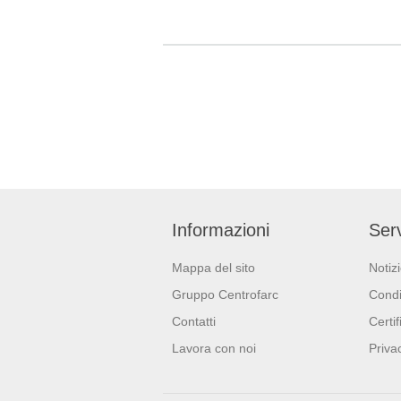
calcolata e compensata
minima di
sostenendo progetti di
90cm.
protezione della foresta
amazzonica. Balla da 96
pezzi. Strappi: 165.
Lunghezza strappo: 11cm.
Informazioni
Serv
Mappa del sito
Notiz
Gruppo Centrofarc
Condi
Contatti
Certif
Lavora con noi
Priva