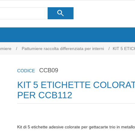
search
umiere
/
Pattumiere raccolta differenziata per interni
/
KIT 5 ETI
CCB09
CODICE
KIT 5 ETICHETTE COLORA
PER CCB112
Kit di 5 etichette adesive colorate per gettacarte trio in meta