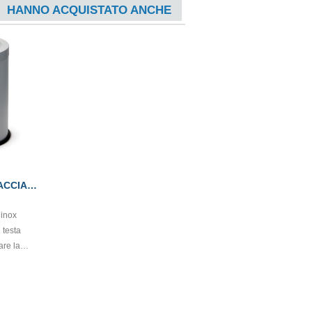
HANNO ACQUISTATO ANCHE
ACCIAIO
lt.50
 inox
 testa
are la
 il
entale e
alterare il