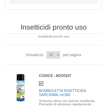
Insetticidi pronto uso
Insetticidi pronto uso
Visualizza
per pagina
CODICE :
ADO0107
compare_arrows
BOMBOLETTA INSETTICIDA
SARCRAWL ml.500
Schiuma attiva con azione insetticida.
Permette di eliminare rapidamente