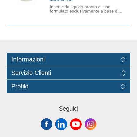
Insetticida liquido pronto all’uso
formulato esclusivamente a base di
Piretro naturale e sinergici.
Appositamente studiato per gli
ambienti delle industrie alimentari. E'
un Presidio Medico Chirurgico
Registrazione n. 3534 del Ministero
della Sanità. Il prodotto è inodore,
non infiammabile e non macchia.
Risulta altamente efficace contro una
vasta gamma di insetti volanti e
striscianti. La sua azione insetticida è
fulminante: in pochi minuti gli
Informazioni
ambienti trattati saranno liberi dagli
insetti e grazie al Piretro naturale,
non induce fenomeni di resistenza o
Servizio Clienti
assuefazione. Per le sue
caratteristiche può essere impiegato
con sicurezza in industrie, negozi e
Profilo
magazzini alimentari. 1 flacone da 1
litro.
Seguici