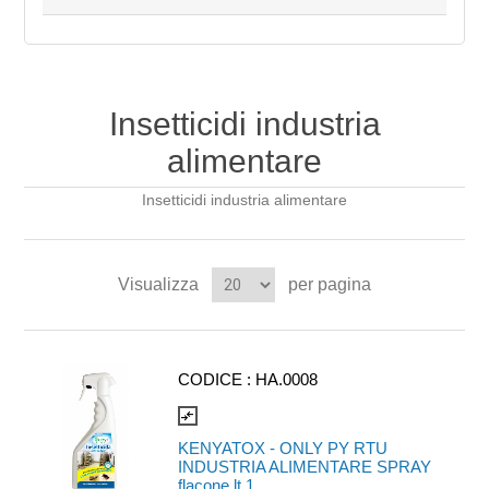
Insetticidi industria
alimentare
Insetticidi industria alimentare
Visualizza
per pagina
CODICE :
HA.0008
compare_arrows
KENYATOX - ONLY PY RTU
INDUSTRIA ALIMENTARE SPRAY
flacone lt 1