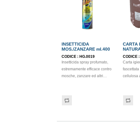
INSETTICIDA
CARTA 
MOS./ZANZARE ml.400
NATURA
PURA C
CODICE :
HG.0019
CODICE 
VELI E
Insetticida spray profumato,
Carta igi
estremamente efficace contro
fascettata
mosche, zanzare ed altri
cellulosa 
insetti volanti. Il prodotto
250 strapp
uccide in pochi istanti mosche,
certificat
zanzare, vespe, tafani e tutti
96 pezzi.
gli altri insetti volanti .Non
usare contro insetti striscianti
e comunque in zone riposte o
prossime al pavimento.
Nocivo per gli organismi
acquatici, può provocare a