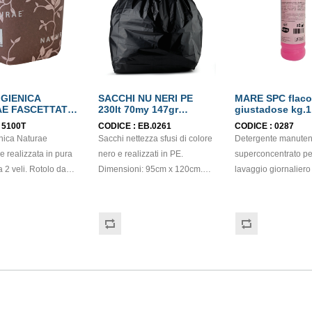
IGIENICA
SACCHI NU NERI PE
MARE SPC flac
E FASCETTATA
230lt 70my 147gr
giustadose kg.1
ELLULOSA 2
95x120cm
:
5100T
CODICE :
EB.0261
CODICE :
0287
COLABEL
enica Naturae
Sacchi nettezza sfusi di colore
Detergente manuten
 e realizzata in pura
nero e realizzati in PE.
superconcentrato per
a 2 veli. Rotolo da
Dimensioni: 95cm x 120cm.
lavaggio giornaliero d
i. Prodotto
Spessore: 70 mycron.
tipi di pavimenti e su
o Ecolabel. Balla da
Capacità: 230lt. Grammatura:
lavabili. Esplica un'e
147gr.
azione deodorante, 
una gradevole sensa
pulito. Delicata pro
di brezza marina. N
necessita di risciacq
flacone giustadose 
circa 25ml, da ogni f