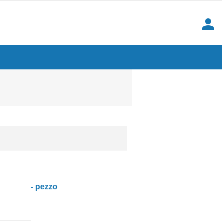
person
- pezzo