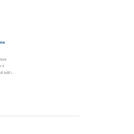
one
tore
 il
i tutti i
perfici
fficace
lasciando
zione di
fumazione
on
uo. In
che eroga
lacone si