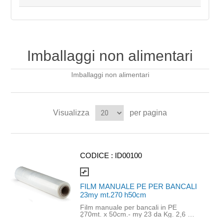
Imballaggi non alimentari
Imballaggi non alimentari
Visualizza
per pagina
CODICE :
ID00100
compare_arrows
FILM MANUALE PE PER BANCALI
23my mt.270 h50cm
Film manuale per bancali in PE
270mt. x 50cm.- my 23 da Kg. 2,6 ca.