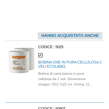
HANNO ACQUISTATO ANCHE
CODICE :
5029
compare_arrows
BOBINA ONE IN PURA CELLULOSA 2
VELI ECOLABEL
Bobina di carta bianca in pura
cellulosa da 2 veli. Dimensione
strappo: H22,7x22 cm. Gr/mq: 21
Idonea al contatto con alimenti.
Certificato Ecolabel.
CODICE :
5080T