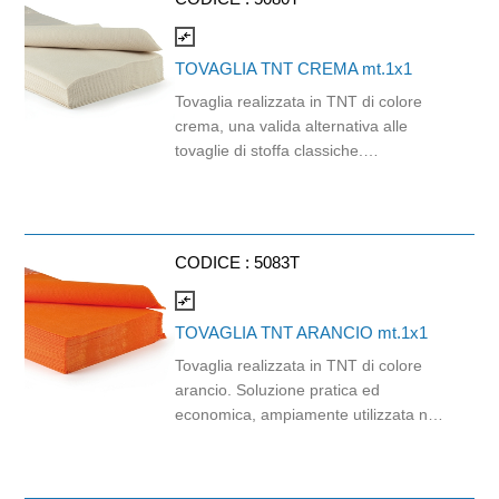
compare_arrows
TOVAGLIA TNT CREMA mt.1x1
Tovaglia realizzata in TNT di colore
crema, una valida alternativa alle
tovaglie di stoffa classiche.
Estremamente resistente nonostante
la leggerezza del materiale. Protegge
il tavolo dalle macchie senza chiedere
rinuncie all'estetica. Prodotto a
CODICE :
5083T
marchio Mise en Place®. Dimensioni:
1mt x1mt. Cartone da 4 confezioni da
compare_arrows
25 pezzi. 100% materiale riciclabile da
TOVAGLIA TNT ARANCIO mt.1x1
smaltire nella plastica.
Tovaglia realizzata in TNT di colore
arancio. Soluzione pratica ed
economica, ampiamente utilizzata nel
settore della ristorazione, del catering
e per eventi privati. A differenza delle
classiche tovaglie in stoffa, il TNT è un