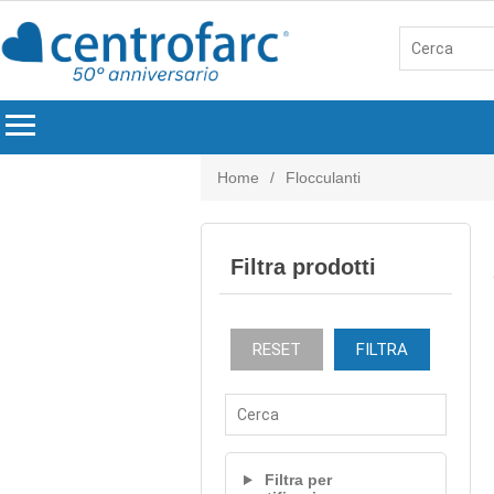
menu
Home
/
Flocculanti
Filtra prodotti
RESET
FILTRA
Filtra per