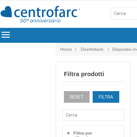
menu
Home
/
Disinfettanti
/
Dispositivi m
Filtra prodotti
RESET
FILTRA
Filtra per