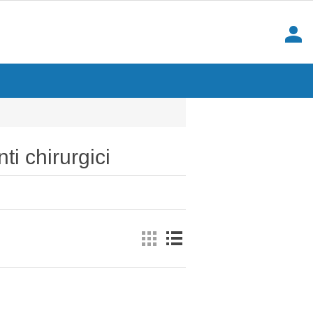
person
ti chirurgici