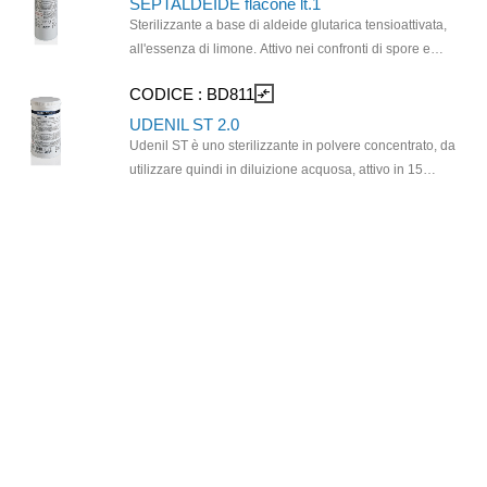
SEPTALDEIDE flacone lt.1
Sterilizzante a base di aldeide glutarica tensioattivata,
all'essenza di limone. Attivo nei confronti di spore e
virus compresi virus HIV e LAV, HBV e HCV. Si utilizza
CODICE :
BD811
compare_arrows
puro per la sterilizzazione di strumenti e oggetti, inclusi
quelli termolabili. Confezione da 12 flaconi da 1 lt.
UDENIL ST 2.0
Udenil ST è uno sterilizzante in polvere concentrato, da
utilizzare quindi in diluizione acquosa, attivo in 15
minuti. Utilizzabile anche con apparecchi a ultrasuoni.
Rapido, efficace e a bassa tossicità. E' un dispositivo
medico CE 0476.