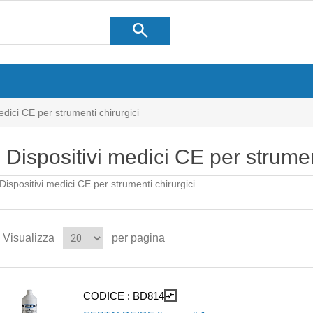
search
edici CE per strumenti chirurgici
Dispositivi medici CE per strumen
Dispositivi medici CE per strumenti chirurgici
Visualizza
per pagina
CODICE :
BD814
compare_arrows