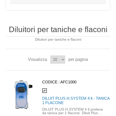
Diluitori per taniche e flaconi
Diluitori per taniche e flaconi
Visualizza
per pagina
CODICE :
AFC1000
compare_arrows
DILUIT PLUS H.SYSTEM 4 lt - TANICA
1 FLACONE
DILUIT PLUS H.SYSTEM 4 lt preleva
da tanica per 1 flacone. Diluit Plus è