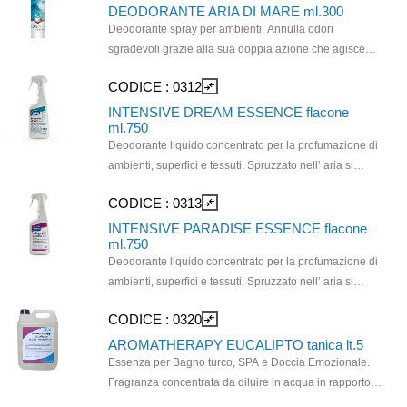
Profumazione al MUSCHIO BIANCO.
DEODORANTE ARIA DI MARE ml.300
Deodorante spray per ambienti. Annulla odori
sgradevoli grazie alla sua doppia azione che agisce
sulle molecole dei cattivi odori neutralizzandoli. In
CODICE :
0312
compare_arrows
pochi istanti profuma delicatamente l’aria.
Profumazione all'ARIA DI MARE. E' il deodorante
INTENSIVE DREAM ESSENCE flacone
ml.750
ideale in tutti quei luoghi deve si rende indispensabile
Deodorante liquido concentrato per la profumazione di
un risanamento dell'aria.
ambienti, superfici e tessuti. Spruzzato nell’ aria si
diffonde nell’ambiente garantendo un’intensa fragranza
CODICE :
0313
compare_arrows
di freschezza marina che persiste per lungo tempo. La
sua formulazione esente da coloranti ne permette l’uso
INTENSIVE PARADISE ESSENCE flacone
ml.750
anche su tappeti e moquettes .
Deodorante liquido concentrato per la profumazione di
ambienti, superfici e tessuti. Spruzzato nell’ aria si
diffonde nell’ambiente garantendo un’intensa fragranza
CODICE :
0320
compare_arrows
FLOREALE che persiste per lungo tempo . La sua
formulazione esente da coloranti ne permette l’uso
AROMATHERAPY EUCALIPTO tanica lt.5
anche su tappeti e moquettes.
Essenza per Bagno turco, SPA e Doccia Emozionale.
Fragranza concentrata da diluire in acqua in rapporto
1:20 regolando la quantità secondo i gusti.