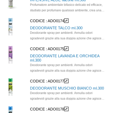
proliferazione dei batteri. Notoriamente i cattivi odori
Profumatore ambientale bifasico delicato ed efficace,
sono conseguenza di proliferazione batterica dovuta
studiato per profumare qualsiasi ambiente, crea una
alla polvere di materiale organico, come grasso, forfora,
piacevole atmosfera profumata e persistente che dura
CODICE :
ADO0174
compare_arrows
scaglie di pelle, "escrementi" degli acari, etc. I cristalli
per giorni. È la soluzione ideale per hotel, centri
probiotici profumati mirano a costituire un ambiente
benessere, centri sportivi, comunità, case di riposo,
DEODORANTE TALCO ml.300
microbico equilibrato, in cui i microrganismi patogeni
ospedali, scuole, uffici, abitazioni, autoveicoli.
Deodorante spray per ambienti. Annulla odori
vengono sopraffatti dai microrganismi benefici, che
Fragranza Aloe.
sgradevoli grazie alla sua doppia azione che agisce
promuovono in tal modo la Costituzione di un ambiente
sulle molecole dei cattivi odori neutralizzandoli. In
CODICE :
ADO0175
compare_arrows
probiotico. Prodotto conforme ai Criteri Ambientali
pochi istanti profuma delicatamente l’aria.
Minimi previsto ’Art. 6.1 del Decreto del Ministero
Profumazione al TALCO.
DEODORANTE LAVANDA E ORCHIDEA
ml.300
dell’Ambiente del 24 Maggio 2012 (Decreto CAM).
Deodorante spray per ambienti. Annulla odori
sgradevoli grazie alla sua doppia azione che agisce
sulle molecole dei cattivi odori neutralizzandoli. In
CODICE :
ADO0177
compare_arrows
pochi istanti profuma delicatamente l’aria.
Profumazione lavanda e orchidea.
DEODORANTE MUSCHIO BIANCO ml.300
Deodorante spray per ambienti. Annulla odori
sgradevoli grazie alla sua doppia azione che agisce
sulle molecole dei cattivi odori neutralizzandoli. In
CODICE :
ADO0178
compare_arrows
pochi istanti profuma delicatamente l’aria.