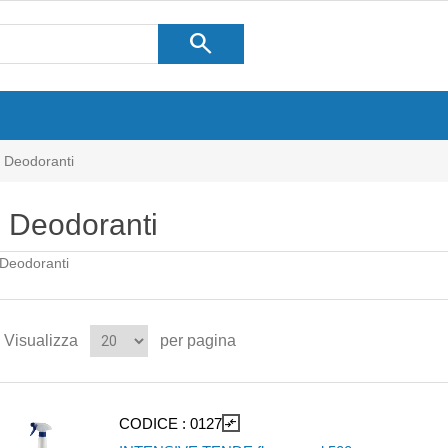
search
Deodoranti
Deodoranti
Deodoranti
Visualizza
per pagina
CODICE :
0127
compare_arrows