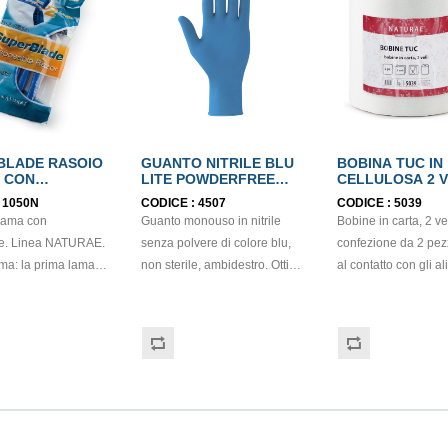
BLADE RASOIO
GUANTO NITRILE BLU
BOBINA TUC IN
 CON
LITE POWDERFREE
CELLULOSA 2 V
ICANTE
mis.M EN374
ECOLABEL
:
1050N
CODICE :
4507
CODICE :
5039
lama con
Guanto monouso in nitrile
Bobine in carta, 2 vel
nte. Linea NATURAE.
senza polvere di colore blu,
confezione da 2 pez
ma: la prima lama
non sterile, ambidestro. Ottima
al contatto con gli al
sensibilità, destrezza e
cellulosa, di colore 
ra perfetta. Con
comfort. Dispositivo medico: I
con goffratura di tip
per ridurre l’attrito.
classe (Regolamento (EU)
micro. Strappo: H24,
metodo di
2017/745) Dispositivo di
Gr/mq: 21. Prodotto
ding, molto diverso
Protezione Individuale: Cat. III
certificazione ECO
 tradizionale.
(Regolamento (EU) 2016/425)
FSC.
de ha il bordo
Adatti al contatto con gli
alimenti in accordo col