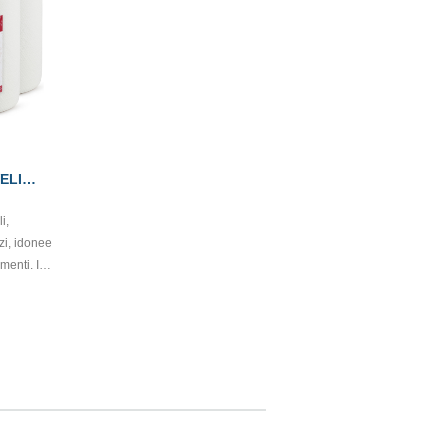
ELI
i,
zi, idonee
imenti. In
bianco e
o super-
8 x 22 cm.
 con
LABEL e