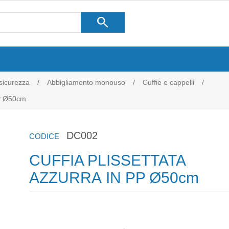
search
 sicurezza
/
Abbigliamento monouso
/
Cuffie e cappelli
/
P Ø50cm
DC002
CODICE
CUFFIA PLISSETTATA
AZZURRA IN PP Ø50cm