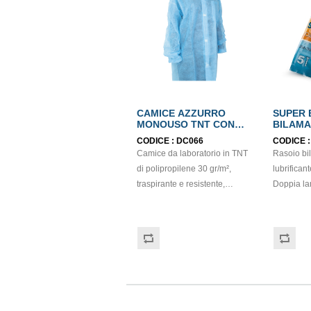
CAMICE AZZURRO
SUPER 
MONOUSO TNT CON
BILAMA
VELCRO 30gr/m²
LUBRIF
CODICE :
DC066
CODICE 
Camice da laboratorio in TNT
Rasoio bi
di polipropilene 30 gr/m²,
lubrifica
traspirante e resistente,
Doppia la
idrorepellente, non sterile.
sfoltisce, la seconda taglia per
Manica lunga e colletto,
una rasatu
elastico ai polsi, chiusura con
vitamina E 
velcro e tasca interna.
Adotta il nuovo 
Consigliato per laboratori e
micro-grin
settore farmaceutico. Taglia
dal metodo
XL.
Super Bla
ricurvo ed una ergonomica