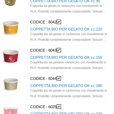
COPPETTA BIO PER GELATO OK cc.90
Coppetta da gelato in cartoncino con rivestimento in
PLA. Prodotto completamente compostabile. Soluzione
monouso ecosostenibile, ideale per gelaterie e
CODICE :
6042
compare_arrows
yogurterie che cercano un'alternativa alla plastica
tradizionale. Il prodotto è biodegradabile e
COPPETTA BIO PER GELATO OK cc.120
compostabile e il rivestimento in PLA rende la coppetta
Coppetta bio da gelato in cartoncino con rivestimento in
resistente all'umidità del gelato sciolto. Capienza: 90
PLA. Prodotto completamente compostabile. Soluzione
cc. Dimensioni: 74x60x40mm
monouso ecosostenibile, ideale per gelaterie e
CODICE :
6043
compare_arrows
yogurterie che cercano un'alternativa alla lastica
tradizionale. Il prodotto è biodegradabile e
COPPETTA BIO PER GELATO OK cc.150
compostabile e il rivestimento in PLA rende la coppetta
Coppetta bio da gelatoin cartoncino con rivestimento in
resistente all'umidità del gelato sciolto. Capacità: 120
PLA. Prodotto completamente compostabile. Soluzione
cc. Dimensioni: 75x60x45mm
monouso ecosostenibile, ideale per gelaterie e
CODICE :
6044
compare_arrows
yogurterie che cercano un'alternativa alla plastica
tradizionale. Il prodotto è biodegradabile e
COPPETTA BIO PER GELATO OK cc.180
compostabile e il rivestimento in PLA rende la coppetta
Coppetta bio da gelato in cartoncino con rivestimento in
resistente all'umidità del gelato sciolto. Capacità: 150
PLA. Prodotto completamente compostabile. Soluzione
cc. Dimensioni 80x60x45 mm
monouso ecosostenibile, ideale per gelaterie e
CODICE :
6025
compare_arrows
yogurterie che cercano un'alternativa alla plastica
tradizionale. Il prodotto è biodegradabile e
COPPETTA BIO PER GELATO OK cc.240