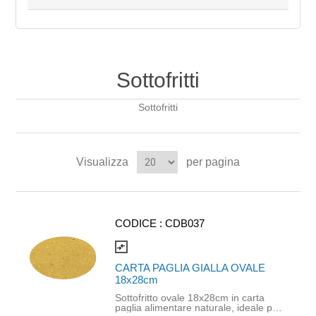
Sottofritti
Sottofritti
Visualizza
per pagina
CODICE :
CDB037
compare_arrows
CARTA PAGLIA GIALLA OVALE
18x28cm
Sottofritto ovale 18x28cm in carta
paglia alimentare naturale, ideale per