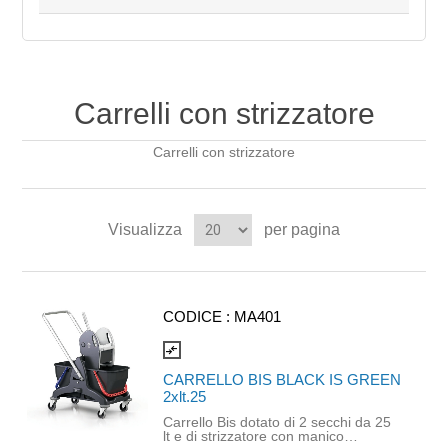
Carrelli con strizzatore
Carrelli con strizzatore
Visualizza
per pagina
CODICE :
MA401
compare_arrows
CARRELLO BIS BLACK IS GREEN
2xlt.25
Carrello Bis dotato di 2 secchi da 25
lt e di strizzatore con manico