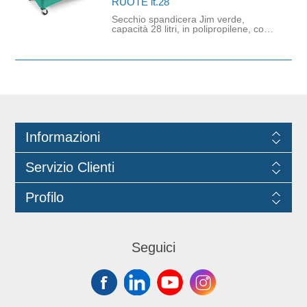
RUOTE lt.28
è certificato ReMade Italyl.
Secchio spandicera Jim verde,
capacità 28 litri, in polipropilene, con
ruote Ø 50mm e strizzino. Sistema
per l'applicazione di cera con
speciale telaio con sistema a strappo.
Ideale per il trattamento dei
pavimenti. DATI TECNICI: Dimensioni
cm (WxDx H): 52 x 32 x 34 -
Materiale: Polipropilene - Peso Netto
Unitario (Kg): 3,15
Informazioni
Servizio Clienti
Profilo
Seguici