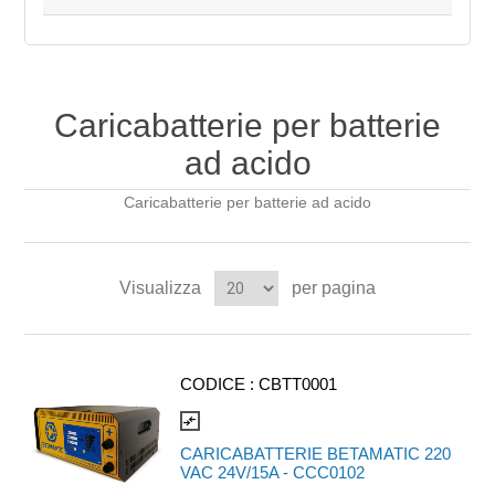
Caricabatterie per batterie
ad acido
Caricabatterie per batterie ad acido
Visualizza
per pagina
CODICE :
CBTT0001
compare_arrows
CARICABATTERIE BETAMATIC 220
VAC 24V/15A - CCC0102