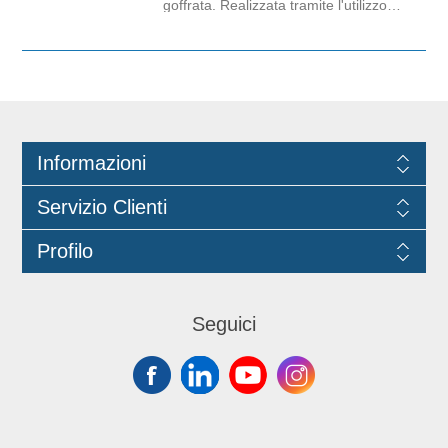
goffrata. Realizzata tramite l'utilizzo
di materie prime riciclate. Sia la carta
che i coloranti sono idonei all’uso
alimentare in base alle normative
vigenti. In coordinato con la
tovaglietta cod. CEB367.
Informazioni
Servizio Clienti
Profilo
Seguici