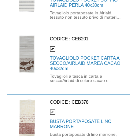
Dimensioni: 40cm x 32cm.
AIRLAID PERLA 40x30cm
Tovagliolo portaposate in Airlaid,
tessuto non tessuto privo di materie
plastiche, composto da fibre in
cellulosa che vengono trattate con
l'aria. Questo tipo di tovagliolo è
piegato singolarmente a forma di
portaposate ed è una soluzione
CODICE :
CEB201
molto comoda, sobria e moderna che
si adatta bene a tutti i tipi di arredo
compare_arrows
tavola. La carta a secco è prodotta
da polpa di cellulosa di altissima
TOVAGLIOLO POCKET CARTA A
qualità. Dimensioni: 40cm x 30cm.
SECCO/AIRLAID MAREA CACAO
40x32cm
Tovaglioli a tasca in carta a
secco/Airlaid di colore cacao e
decorati con pesci. Prodotto
certificato PEFC e idoneo al contatto
alimentare. Dimensioni tasca: 40cm x
32cm. Dimensioni tovagliolo: 32cm x
32cm.
CODICE :
CEB378
compare_arrows
BUSTA PORTAPOSATE LINO
MARRONE
Busta portaposate di lino marrone,