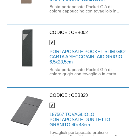
Busta portaposate Pocket Giò di
colore cappuccino con tovagliolo in
carta a secco. Ideale per ristoranti,
pub, pizzerie. Prodotto certificato
PEFC e idoneo al contatto
alimentare. Dimensioni busta: 6,5cm
x 23,5cm. Dimensione tovagliolo:
CODICE :
CEB002
20cm x40cm.
compare_arrows
PORTAPOSATE POCKET SLIM GIO'
CARTA A SECCO/AIRLAID GRIGIO
6,5x23,5cm
Busta portaposate Pocket Giò di
colore grigio con tovagliolo in carta a
secco. Ideale per ristoranti, pub,
pizzerie. Prodotto certificato PEFC e
idoneo al contatto alimentare.
Dimensioni busta: 6,5cm x 23,5cm.
Dimensione tovagliolo: 20cm x 40cm.
CODICE :
CEB329
compare_arrows
187567 TOVAGLIOLO
PORTAPOSATE DUNILETTO
GRANITO 40x48cm
Tovaglioli portaposate pratici e