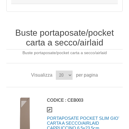
Buste portaposate/pocket
carta a secco/airlaid
Buste portaposate/pocket carta a secco/airlaid
Visualizza
per pagina
CODICE :
CEB003
compare_arrows
PORTAPOSATE POCKET SLIM GIO'
CARTA A SECCO/AIRLAID
CAPPUCCINO 6,5x23,5cm