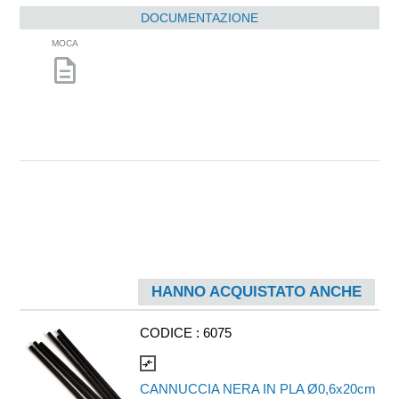
DOCUMENTAZIONE
MOCA
description
HANNO ACQUISTATO ANCHE
CODICE :
6075
compare_arrows
CANNUCCIA NERA IN PLA Ø0,6x20cm