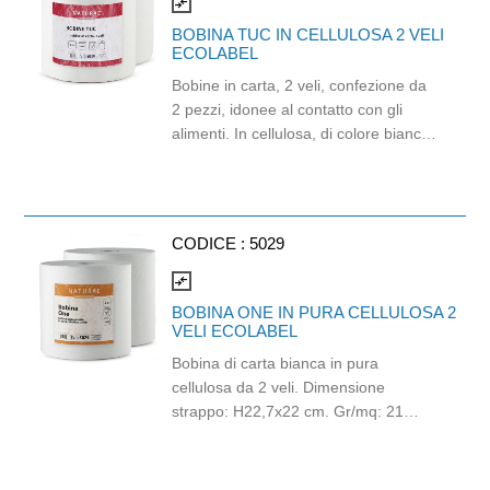
tacca: 30 ml. Capacità alla bocca:
compare_arrows
40ml.
BOBINA TUC IN CELLULOSA 2 VELI
ECOLABEL
Bobine in carta, 2 veli, confezione da
2 pezzi, idonee al contatto con gli
alimenti. In cellulosa, di colore bianco
e con goffratura di tipo super-micro.
Strappo: H24,8 x 22 cm. Gr/mq: 21.
Prodotto con certificazione
ECOLABEL e FSC.
CODICE :
5029
compare_arrows
BOBINA ONE IN PURA CELLULOSA 2
VELI ECOLABEL
Bobina di carta bianca in pura
cellulosa da 2 veli. Dimensione
strappo: H22,7x22 cm. Gr/mq: 21
Idonea al contatto con alimenti.
Certificato Ecolabel.