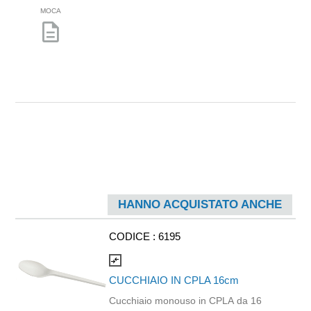
MOCA
description
HANNO ACQUISTATO ANCHE
CODICE :
6195
compare_arrows
CUCCHIAIO IN CPLA 16cm
Cucchiaio monouso in CPLA da 16