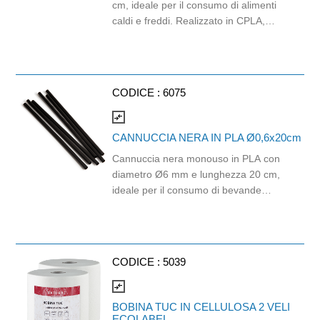
cm, ideale per il consumo di alimenti
caldi e freddi. Realizzato in CPLA,
offre maggiore resistenza al calore
rispetto al PLA tradizionale ed è
adatto all'utilizzo nella ristorazione, nel
catering, negli eventi e nel take away.
CODICE :
6075
Compostabile Compostabile e
biodegradabile, è certificato OK
compare_arrows
compost industrial da Tuv Austria, a
CANNUCCIA NERA IN PLA Ø0,6x20cm
garanzia della conformità agli
Cannuccia nera monouso in PLA con
standard per il compostaggio
diametro Ø6 mm e lunghezza 20 cm,
industriale. Idoneo al contatto con gli
ideale per il consumo di bevande
alimenti.
fredde come bibite, succhi, cocktail, tè
freddi e soft drink. Realizzata in PLA,
materiale biodegradabile e
industrialmente compostabile,
CODICE :
5039
rappresenta una soluzione pratica per
bar, ristoranti, hotel, catering, eventi e
compare_arrows
attività di somministrazione. Il colore
BOBINA TUC IN CELLULOSA 2 VELI
nero design lineare la rendono adatta
ECOLABEL