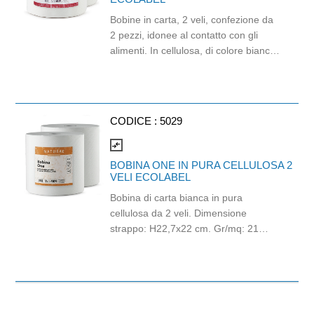
a contesti professionali e a servizi
Bobine in carta, 2 veli, confezione da
beverage di qualità. Idonea al contatto
2 pezzi, idonee al contatto con gli
con gli alimenti fino a 40°C.
alimenti. In cellulosa, di colore bianco
Lunghezza 20 cm, diametro Ø6 mm.
e con goffratura di tipo super-micro.
Marchio Think Bio.
Strappo: H24,8 x 22 cm. Gr/mq: 21.
Prodotto con certificazione
ECOLABEL e FSC.
CODICE :
5029
compare_arrows
BOBINA ONE IN PURA CELLULOSA 2
VELI ECOLABEL
Bobina di carta bianca in pura
cellulosa da 2 veli. Dimensione
strappo: H22,7x22 cm. Gr/mq: 21
Idonea al contatto con alimenti.
Certificato Ecolabel.