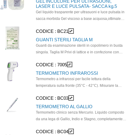
GEL INCOLORE PER ULTRASUONI,
LASER E LUCE PULSATA- SACCA kg.5
Gel liquido trasparente per ultrasuoni e luce pulsata in
sacca morbida Gel viscoso a base acquosa,ottimale
per gli esami di diagnostica. è esente da sali e
CODICE :
BC21
compare_arrows
dall'effetto "filo", non contiene formaldeide e, la sua
particolare struttura, favorisce il movimento della sonda,
GUANTI STERILI TAGLIA M
facilitando il lavoro dell'operatore. Non infiammabile,
Guanti da esaminazione sterili in copolimero in busta
non corrosivo e stabile alla temperatura non sono
singola. Taglia M Privi di lattice e in confezione con
richieste precauzioni particolari in stoccaggio ed uso.
apertura facilitata per interventi urgenti. P\Ideale per il
CODICE :
7005
compare_arrows
incluse: 1 sacca morbida in PE atossico da 5 litri.+ 1
riassortimento di cassette del pronto soccorso.
flacone vuoto e erogatore.
TERMOMETRO INFRAROSSI
Termometro a infrarossi per facile lettura della
temperatura sulla fronte (35°C - 42°C). Misurare la
temperatura dalla fronte con questo termometro è
CODICE :
BC03
compare_arrows
semplice, basta premere un pulsante. Adatto solame
nte per lettura della temperatura corporea senza
TERMOMETRO AL GALLIO
contatto fisico diretto. Permette di ottenere un valore
Termometro clinico senza Mercurio. Liquido composto
preciso in modo pressochè immediato. Pile ministilo
da una lega di Gallio, Indio e Stagno, completamente
AAA non incluse.
atossica e non nociva per l'ambiente. Dispositivo
CODICE :
BC04
compare_arrows
Medico CE. Di facile lettura, basta tenerlo in contatto