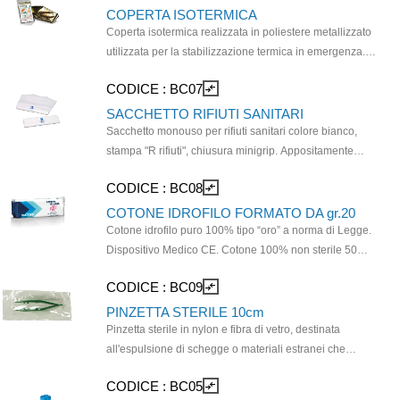
con la zona di cui si vuole misurare la temperatura. 1
COPERTA ISOTERMICA
termometro in astuccio singolo.
Coperta isotermica realizzata in poliestere metallizzato
utilizzata per la stabilizzazione termica in emergenza.
Si usa per prevenire lípotermia (lato argentato interno)
CODICE :
BC07
compare_arrows
o l'ipotertermia (lato oro interno) in incidenti, traumi,
ustioni, soccorrso alpino e sport endurance. Coperta
SACCHETTO RIFIUTI SANITARI
singola in busta di plastica. Dispositivo medico CE.
Sacchetto monouso per rifiuti sanitari colore bianco,
Dimensioni:210x160cm.
stampa "R rifiuti", chiusura minigrip. Appositamente
progettati per la raccolta e lo smaltimento sicuro dei
CODICE :
BC08
compare_arrows
rifiuti generati da attività sanitarie. Realizzato in
materiale resistente ed impermeabile per prevenire
COTONE IDROFILO FORMATO DA gr.20
rischi e contaminazioni. Dimensioni (L x H): 18x25 cm
Cotone idrofilo puro 100% tipo “oro” a norma di Legge.
Dispositivo Medico CE. Cotone 100% non sterile 50%
pettinatura; 50% cascami nobili di filatura Ovatta bianca
CODICE :
BC09
compare_arrows
Inodore. Biodegradabile oltre il 90%.
PINZETTA STERILE 10cm
Pinzetta sterile in nylon e fibra di vetro, destinata
all'espulsione di schegge o materiali estranei che
accidentalmente possono inserirsi in diverse parti del
CODICE :
BC05
compare_arrows
corpo umano. Le pinzette sono ideate per effettuare