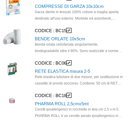
Pronto Soccorso di Enti, Unioni Volontarie di
Dimensioni garza: 18cm x 40cm.
COMPRESSE DI GARZA 10x10cm
Assistenza, Centri e Società Sportive, Palestre, Scuole,
Garza sterile in tessuto 100% cotone a maglia aperta
Uffici.
destinato all'uso esterno. Morbide ed assorbenti,
sterilizzate mediante irradiazione e confezionate
CODICE :
BC15
compare_arrows
singolarmente in 4 buste da 25 pezzi. Dimensioni
garza: 10cm x 10cm.
BENDE ORLATE 10x5cm
Benda orlata cellofanata singolarmente,
biodegradabile oltre il 90%. Sono realizzate a norme
F.U. in garza idrofila di puro cotone cardato titolo 36/1
CODICE :
BC06
compare_arrows
del tipo a 20 fili per cmq, composti da: 12 fili/cmq in
trama. La cellofanatura della singola benda garantisce
RETE ELASTICA misura 2-5
la massima igiene. Srotolare la benda e, dopo averne
Rete elastica tubolare di due misure, per sostituzione in
tagliato la lunghezza desiderata, posizionare sulla
cassette di pronto soccorso. Contiene: 50 cm di RETE
ferita disinfettata. Fissare con cerotto in rocchetto.
ELASTICA CAL 1 + 50 cm di RETE ELASTICA CAL 5
CODICE :
BC18
compare_arrows
Adatto all'uso in Pronto Soccorso di Enti, Unioni
La rete elastica è composta pi pliammide al 73% e
Volontarie di Assistenza, Centri e Società Sportive,
gomma al 27%.
PHARMA ROLL 2,5cmx5mt
Palestre, Scuole, Uffici.
Cerotti ipoallergenici in rocchetto in tela cm 2,5 x m 5.
PHARMA ROLL è un cerotto aerato ipoallergenico in
tela a base di gomma naturale avvolto su un rocchetto
in plastica con supporto di chiusura. PHARMA ROLL è