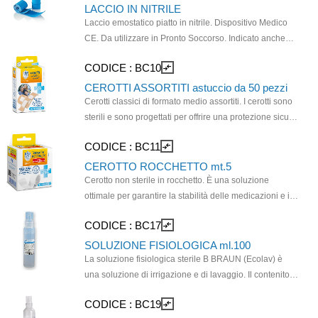
medicazioni garantendo la massima igiene.
LACCIO IN NITRILE
Confezionata in busta singola termosaldata per
Laccio emostatico piatto in nitrile. Dispositivo Medico
garantire la sterilità del prodotto. Adatta a medicazioni e
CE. Da utilizzare in Pronto Soccorso. Indicato anche
piccoli interventi in emergenza. Non adatta ad indagini
per prelievi di sangue. Laccio confezionato in bustina
CODICE :
BC10
compare_arrows
cliniche.
singola. Utilizzare possibilmente con guanti monouso
Dimensioni mm 460 x 25 mm
CEROTTI ASSORTITI astuccio da 50 pezzi
Cerotti classici di formato medio assortiti. I cerotti sono
sterili e sono progettati per offrire una protezione sicura
e confortevole per piccole lesioni cutanee. Adatti per
CODICE :
BC11
compare_arrows
l'uso quotidiano in ambienti domestici o lavorativi.
CEROTTO ROCCHETTO mt.5
Cerotto non sterile in rocchetto. È una soluzione
ottimale per garantire la stabilità delle medicazioni e il
fissaggio sicuro degli oggetti, aderendo direttamente
CODICE :
BC17
compare_arrows
alla pelle per assicurare una tenuta affidabile delle
bende, delle ferite e altri interventi di pronto soccorso.
SOLUZIONE FISIOLOGICA ml.100
Ritagliabile su misura manualmente o con delle forbici.
La soluzione fisiologica sterile B BRAUN (Ecolav) è
una soluzione di irrigazione e di lavaggio. Il contenitore
è costituito da PE puro, è stabile in posizione verticale,
CODICE :
BC19
compare_arrows
maneggevole, versatile, di facile trasporto ed