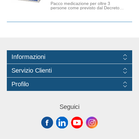
Pacco medicazione per oltre 3
persone come previsto dal Decreto
del 15 luglio 2003 n.388 - serie
generale n.27 3 febbraio 2004 - DA
USARE SOLO COME REINTEGRO-
Fornito senza apparecchio per la
misurazione della pressione.
Informazioni
Servizio Clienti
Profilo
Seguici