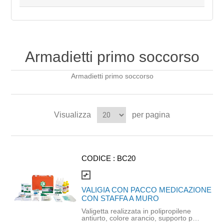
Armadietti primo soccorso
Armadietti primo soccorso
Visualizza
per pagina
CODICE :
BC20
compare_arrows
VALIGIA CON PACCO MEDICAZIONE
CON STAFFA A MURO
Valigetta realizzata in polipropilene
antiurto, colore arancio, supporto per