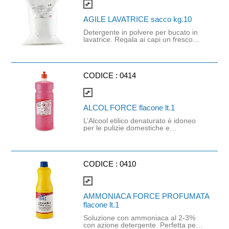
utilizzare il prodotto puro su superfici
compare_arrows
verniciate e sui tessuti. Prodotto
inodore
AGILE LAVATRICE sacco kg.10
Detergente in polvere per bucato in
lavatrice. Regala ai capi un fresco
pulito. Dona morbidezza ed una
fresca e intensa fragranza.
Particolarmente indicato per fibre
naturali come cotone e lino. dona un
bianco naturale grazie ai suoi
CODICE :
0414
sbiancanti a base di ossigeno.
compare_arrows
ALCOL FORCE flacone lt.1
L’Alcool etilico denaturato è idoneo
per le pulizie domestiche e
professionali che richiedono un forte
agente pulente. Pulisce e sgrassa
con efficacia le superfici dure, vetri,
cristalli ecc. Utilizzo puro o diluito in
acqua a seconda delle necessità di
CODICE :
0410
pulizia e delle superfici da trattare Se
impiegato in grandi quantità, si
compare_arrows
consiglia di ventilare adeguatamente
l’ambiente e l’utilizzo di guanti in
AMMONIACA FORCE PROFUMATA
nitrile a protezione delle mani.
flacone lt.1
Soluzione con ammoniaca al 2-3%
con azione detergente. Perfetta per