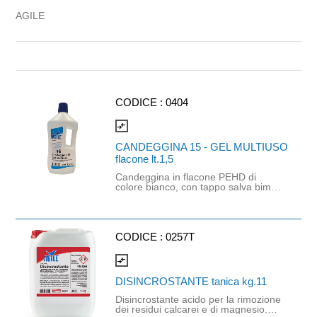
AGILE
CODICE :
0404
compare_arrows
CANDEGGINA 15 - GEL MULTIUSO
flacone lt.1,5
Candeggina in flacone PEHD di
colore bianco, con tappo salva bimbo
in PP e sotto tappo erogatore.
Questa nuova formula gelatinosa è
ideale per sbiancare, pulire e
sgrassare perfettamente. Adatta a
tutte le superfici lavabili del bagno e
CODICE :
0257T
della cucina. Non è abrasiva, non
graffia ed assicura un pulito perfetto.
compare_arrows
In bagno: lavandino, vasca da bagno,
box doccia, wc, piastrelle e
DISINCROSTANTE tanica kg.11
rubinetterie. In cucina: lavelli, piani
cottura, superfici di lavoro ed
Disincrostante acido per la rimozione
elettrodomestici. Sui pavimenti:
dei residui calcarei e di magnesio.
pavimenti in ceramica, gres e