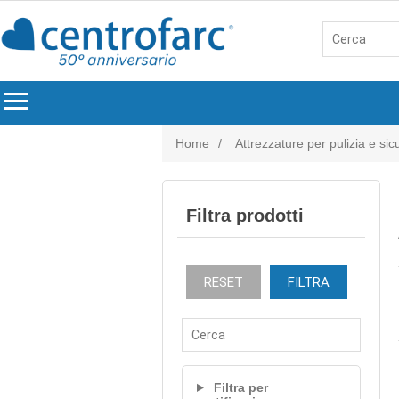
menu
Home
/
Attrezzature per pulizia e si
Filtra prodotti
RESET
FILTRA
Filtra per