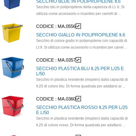
SECCHIO BLUE IN POLIPROPILENE lt.6
Secchio blu in polipropilene della capienza di Lt. 6. Si
utilizza come accessorio o ricambio per carrelli di
pulizia multifunzione. È realizzato in polipropilene
CODICE :
MA.0556
compare_arrows
resistente. Il manico grigio è progettato per essere
ergonomico e per facilitare l'aggancio ai supporti del
SECCHIO GIALLO IN POLIPROPILENE lt.6
carrello senza ingombrare.
Secchio di colore giallo in polipropilene con capacità di
Lt.9. Si utilizza come accessorio o ricambio per carrelli
di pulizia multifunzione. È realizzato in polipropilene
CODICE :
MA.0357
compare_arrows
resistente. Il manico grigio è progettato per essere
ergonomico e per facilitare l'aggancio ai supporti del
SECCHIO PLASTICA BLU lt.25 PER L/25 E
L/50
carrello senza ingombrare.
Secchio in plastica resistente (moplen) dalla capacità di
lt.25 di colore blu. Di forma quadrata per adattarsi ai
carrelli e con manico robusto per evitare incidenti
CODICE :
MA.0360
compare_arrows
durante le operazioni di svuotamento e ricarica. Da
utilizzarsi in carrelli per pulizia professionale.
SECCHIO PLASTICA ROSSO lt.25 PER L/25
E L/50
Secchio in plastica resistente (moplen) dalla capacità di
lt.25 di colore rosso. Di forma quadrata per adattarsi ai
carrelli e con manico robusto per evitare incidenti