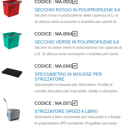
CODICE :
MA.0552
compare_arrows
durante le operazioni di svuotamento e ricarica. Da
utilizzarsi in carrelli per pulizia professionale.
SECCHIO ROSSO IN POLIPROPILENE lt.6
Secchio rosso in polipropilene della capienza di Lt. 6.
Si utilizza come accessorio o ricambio per carrelli di
pulizia multifunzione. È realizzato in polipropilene
CODICE :
MA.0554
compare_arrows
resistente. Il manico grigio è progettato per essere
ergonomico e per facilitare l'aggancio ai supporti del
SECCHIO VERDE IN POLIPROPILENE lt.6
carrello senza ingombrare.
Secchio di colore verde in polipropilene con capacità di
Lt.6. Si utilizza come accessorio o ricambio per carrelli
di pulizia multifunzione. È realizzato in polipropilene
CODICE :
MA.0343
compare_arrows
resistente. Il manico grigio è progettato per essere
ergonomico e per facilitare l'aggancio ai supporti del
SPESSIMETRO IN MOUSSE PER
STRIZZATORE
carrello senza ingombrare.
Spessimetro in mousse per strrizzatore. Facilita la
corretta strizzatura del mop piatto. Adatto a strizzatori
professionali, si inserisce all'interno della pressa per
CODICE :
MA.0371
compare_arrows
regolare la pressione esercitata sul mop o sulla frangia
durante la strizzatura.
STRIZZATORE SPEED A LIBRO
Strizzatore a libro orizzontale per mop piatto o a frange.
In polipropilene (PP) resistente. Progettato per essere
montato su carrelli di pulizia professionale. La sua