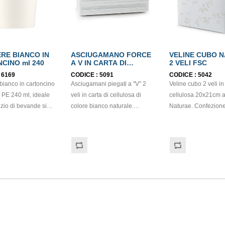
ERE BIANCO IN
ASCIUGAMANO FORCE
VELINE CUBO 
CINO ml 240
A V IN CARTA DI
2 VELI FSC
CELLULOSA 2 VELI
:
6169
CODICE :
5091
CODICE :
5042
ECOLABEL
bianco in cartoncino
Asciugamani piegati a "V" 2
Veline cubo 2 veli in
in PE 240 ml, ideale
veli in carta di cellulosa di
cellulosa 20x21cm 
vizio di bevande sia
colore bianco naturale.
Naturae. Confezion
fredde. Adatto a
Dimensioni: 21cm x 21cm.
veline. Dimensioni scatola
e fino a 100 °C, è
Prodotto con certificazione
12x11x12cm. Compat
 caffè americano, tè,
ECOLABEL e PEFC. Cartone
dispenser CAP03. P
o, cioccolata calda
da 3150 pezzi.
con materie prime cer
vande da asporto. Il
FSC.
mplice lo rende
r bar, eventi,
distributori automatici
di ristorazione
ciclabile nella carta.