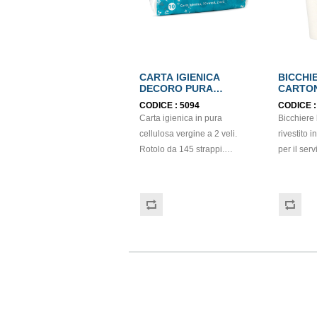
CARTA IGIENICA
BICCHI
DECORO PURA
CARTON
CELLULOSA 2 VELI
CODICE :
5094
CODICE 
ECOLABEL
Carta igienica in pura
Bicchiere 
cellulosa vergine a 2 veli.
rivestito 
Rotolo da 145 strappi.
per il ser
Prodotto certificato
calde che 
ECOLABEL e PEFC. Balla da
temperatur
120 pezzi.
ideale per
cappuccin
e altre be
design se
perfetto pe
catering, 
e attività 
veloce. Ri