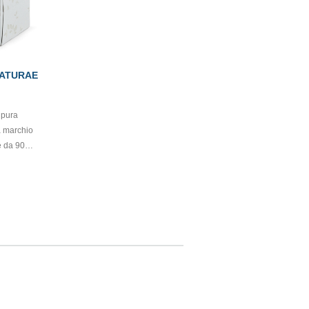
NATURAE
 pura
a marchio
e da 90
ibile con
rodotto
tificate