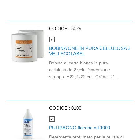
CODICE :
5029
compare_arrows
BOBINA ONE IN PURA CELLULOSA 2
VELI ECOLABEL
Bobina di carta bianca in pura
cellulosa da 2 veli. Dimensione
strappo: H22,7x22 cm. Gr/mq: 21
Idonea al contatto con alimenti.
Certificato Ecolabel.
CODICE :
0103
compare_arrows
PULIBAGNO flacone ml.1000
Detergente profumato per la pulizia di