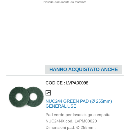
Nessun documento da mostrare
HANNO ACQUISTATO ANCHE
CODICE :
LVPA00098
compare_arrows
NUC244 GREEN PAD (Ø 255mm)
GENERAL USE
Pad verde per lavasciuga compatta
NUC24NX cod. LVPM00029
Dimensioni pad: Ø 255mm.