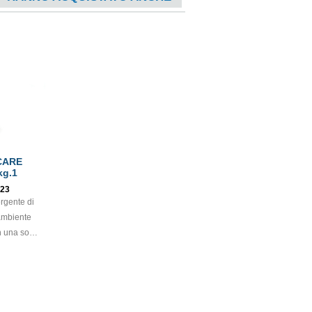
LCARE
kg.1
23
rgente di
 ambiente
 una sola
, superfici
tari,
ci in
 e