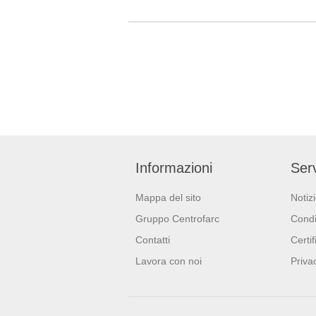
l'ambiente a lungo.
Informazioni
Serv
Mappa del sito
Notiz
Gruppo Centrofarc
Condi
Contatti
Certif
Lavora con noi
Priva