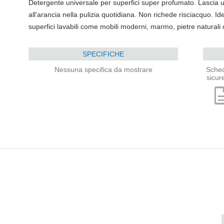
Detergente universale per superfici super profumato. Lascia u
all'arancia nella pulizia quotidiana. Non richede risciacquo. Idea
superfici lavabili come mobili moderni, marmo, pietre naturali o a
SPECIFICHE
Nessuna specifica da mostrare
Sched
sicur
descri