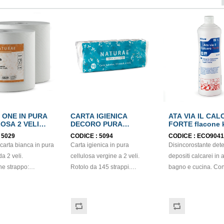
 ONE IN PURA
CARTA IGIENICA
ATA VIA IL CA
OSA 2 VELI
DECORO PURA
FORTE flacone 
BEL
CELLULOSA 2 VELI
:
5029
CODICE :
5094
CODICE :
ECO9041
ECOLABEL
carta bianca in pura
Carta igienica in pura
Disincorostante dete
cellulosa vergine a 2 veli.
depositi calcarei in
e strappo:
Rotolo da 145 strappi.
bagno e cucina. Con
cm. Gr/mq: 21
Prodotto certificato
operazione pulisce e
contatto con
ECOLABEL e PEFC. Balla da
disincrosta piastrelle
Certificato Ecolabel.
120 pezzi.
smaltate, lavelli, sani
attrezzature e superfi
acciaio inossidabile