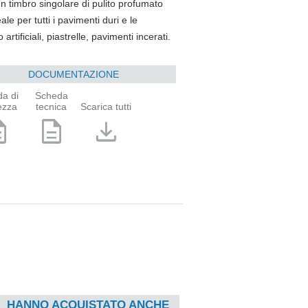
n timbro singolare di pulito profumato
le per tutti i pavimenti duri e le
rtificiali, piastrelle, pavimenti incerati.
DOCUMENTAZIONE
a di
Scheda
ezza
tecnica
Scarica tutti
ption
description
download
HANNO ACQUISTATO ANCHE