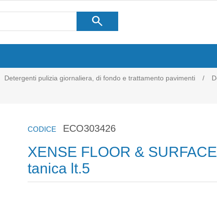
search
Detergenti pulizia giornaliera, di fondo e trattamento pavimenti
/
D
ECO303426
CODICE
XENSE FLOOR & SURFAC
tanica lt.5