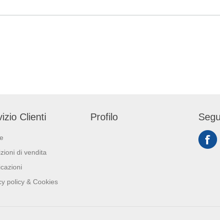
rubinetterie.
izio Clienti
Profilo
Segu
ie
zioni di vendita
icazioni
cy policy & Cookies