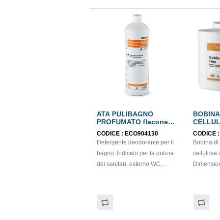
ATA PULIBAGNO
BOBINA
PROFUMATO flacone
CELLUL
lt.1
ECOLA
CODICE :
ECO904130
CODICE 
Detergente deodorante per il
Bobina di 
bagno. Indicato per la pulizia
cellulosa da 2 veli.
dei sanitari, esterno WC,
Dimension
vasche da bagno, lavandini,
H22,7x22 
stipiti, piastrelle, infissi,
Idonea al 
termosifoni. Non lascia residui
alimenti. 
garantendo la massima
igiene. Rinfresca e deodora