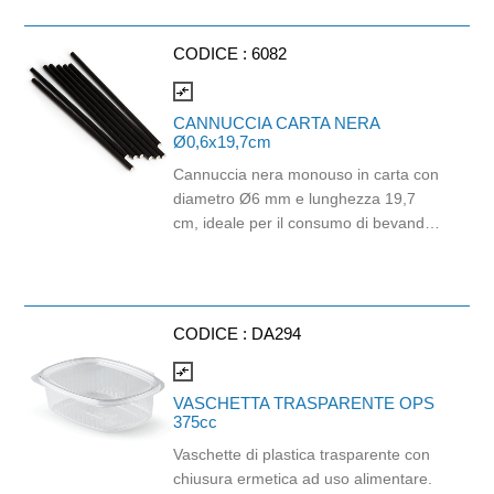
Prodotto con certificazione
ECOLABEL e FSC.
CODICE :
6082
compare_arrows
CANNUCCIA CARTA NERA
Ø0,6x19,7cm
Cannuccia nera monouso in carta con
diametro Ø6 mm e lunghezza 19,7
cm, ideale per il consumo di bevande
fredde come bibite, succhi, cocktail, tè
freddi e soft drink. Realizzata in carta
idonea al contatto alimentare,
biodegradabile e industrialmente
CODICE :
DA294
compostabile, rappresenta una
soluzione pratica e sostenibile per bar,
compare_arrows
ristoranti, hotel, catering, eventi e
VASCHETTA TRASPARENTE OPS
attività di somministrazione. Il colore
375cc
nero e il design essenziale la rendono
Vaschette di plastica trasparente con
perfetta per un servizio beverage
chiusura ermetica ad uso alimentare.
elegante e professionale. Lunghezza