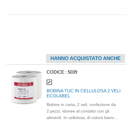
HANNO ACQUISTATO ANCHE
CODICE :
5039
compare_arrows
BOBINA TUC IN CELLULOSA 2 VELI
ECOLABEL
Bobine in carta, 2 veli, confezione da
2 pezzi, idonee al contatto con gli
alimenti. In cellulosa, di colore bianco
e con goffratura di tipo super-micro.
Strappo: H24,8 x 22 cm. Gr/mq: 21.