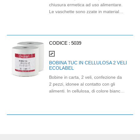
chiusura ermetica ad uso alimentare.
Le vaschette sono zzate in materiale
OPS e non vanno inserite nei forni a
microonde e nei forni tradizionali. L'
OPS n on è materiale idoneo al
contatto con cibi caldi >60°. Capacità
CODICE :
5039
cc 750. Dim. mm 182 x 139 x 53.
Confezione da 2 buste da 50 pezzi.
compare_arrows
BOBINA TUC IN CELLULOSA 2 VELI
ECOLABEL
Bobine in carta, 2 veli, confezione da
2 pezzi, idonee al contatto con gli
alimenti. In cellulosa, di colore bianco
e con goffratura di tipo super-micro.
Strappo: H24,8 x 22 cm. Gr/mq: 21.
Prodotto con certificazione
ECOLABEL e FSC.