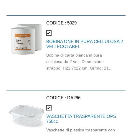
nei forni a microonde e nei forni
tradizionali. L'OPS non è materiale
idoneo al contatto con cibi caldi >60°.
CODICE :
5029
Capacità cc 500. Dim. mm 163 x 125
x 45.
compare_arrows
BOBINA ONE IN PURA CELLULOSA 2
VELI ECOLABEL
Bobina di carta bianca in pura
cellulosa da 2 veli. Dimensione
strappo: H22,7x22 cm. Gr/mq: 21
Idonea al contatto con alimenti.
Certificato Ecolabel.
CODICE :
DA296
compare_arrows
VASCHETTA TRASPARENTE OPS
750cc
Vaschette di plastica trasparente con