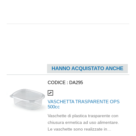
HANNO ACQUISTATO ANCHE
CODICE :
DA295
compare_arrows
VASCHETTA TRASPARENTE OPS
500cc
Vaschette di plastica trasparente con
chiusura ermetica ad uso alimentare.
Le vaschette sono realizzate in
materiale OPS e non vanno inserite