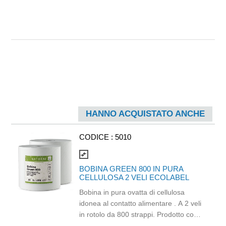
HANNO ACQUISTATO ANCHE
CODICE :
5010
compare_arrows
BOBINA GREEN 800 IN PURA
CELLULOSA 2 VELI ECOLABEL
Bobina in pura ovatta di cellulosa
idonea al contatto alimentare . A 2 veli
in rotolo da 800 strappi. Prodotto con
certificazione Ecolabel e PEFC.