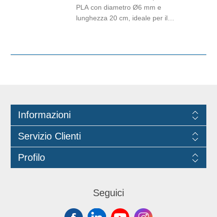
servizi beverage di qualità. Idonea al
PLA con diametro Ø6 mm e
contatto con gli alimenti fino a 40°C.
lunghezza 20 cm, ideale per il
Lunghezza 15cm, diametro Ø8 mm.
consumo di bevande fredde come
Marchio Think Bio.
bibite, succhi, cocktail, tè freddi e soft
drink. Realizzata in PLA è
biodegradabile e industrialmente
compostabile. Il design trasparente la
rende una soluzione discreta ed
elegante, perfetta per bar, ristoranti,
hotel, catering, eventi e attività di
Informazioni
somministrazione. Idonea al contatto
con gli alimenti fino a 40°C.
Servizio Clienti
Lunghezza 20 cm, diametro Ø6 mm.
Marchio Think Bio.
Profilo
Seguici