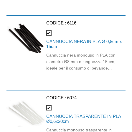
Dimensione strappo: H 23.5x21cm. .
Gr/Mq: 20,5. Finitura goffrata.
CODICE :
6116
compare_arrows
CANNUCCIA NERA IN PLA Ø 0,8cm x
15cm
Cannuccia nera monouso in PLA con
diametro Ø8 mm e lunghezza 15 cm,
ideale per il consumo di bevande
fredde come bibite, succhi, cocktail, tè
freddi e soft drink. Realizzata in PLA,
materiale biodegradabile e
industrialmente compostabile,
CODICE :
6074
rappresenta una soluzione pratica per
bar, ristoranti, hotel, catering, eventi e
compare_arrows
attività di somministrazione. Il colore
CANNUCCIA TRASPARENTE IN PLA
nero e il design lineare la rendono
Ø0,6x20cm
adatta a contesti professionali e a
Cannuccia monouso trasparente in