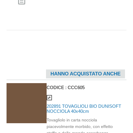
description
HANNO ACQUISTATO ANCHE
CODICE :
CCC605
compare_arrows
202891 TOVAGLIOLI BIO DUNISOFT
NOCCIOLA 40x40cm
Tovagliolo in carta nocciola
piacevolmente morbido, con effetto