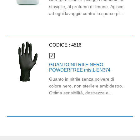
stoviglie, al profumo di limone. Agisce
ad ogni lavaggio contro lo sporco più
ostinato. Supersgrassante ma delicato
sulla pelle, è dermatologicamente
testato. 3 taniche di lt. 5. Disponibile
anche il formato 8 flaconi da lt. 1,5
CODICE :
4516
(cod.0419).
compare_arrows
GUANTO NITRILE NERO
POWDERFREE mis.L EN374
Guanto in nitrile senza polvere di
colore nero, non sterile e ambidestro.
Ottima sensibilità, destrezza e
comfort. Dispositivo medico: I classe
(Regolamento (EU) 2017/745)
Dispositivo di Protezione Individuale:
Cat. III (Regolamento (EU) 2016/
Adatti al contatto con gli alimenti in
accordo col regolamento (EC) No