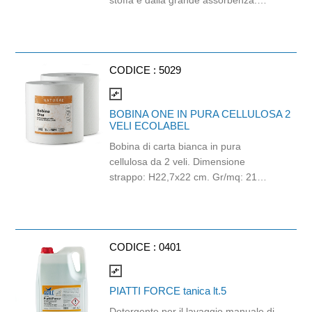
stoffa e dalla grande assorbenza.
Perfetto per eventi e tutti gli ambienti
informali-premium. Elegante ed
ecosostenibile: realizzato con carta
proveniente da foreste certificate FSC
CODICE :
5029
e compostabile al 100%. Dimensioni:
40cm x 40cm.
compare_arrows
BOBINA ONE IN PURA CELLULOSA 2
VELI ECOLABEL
Bobina di carta bianca in pura
cellulosa da 2 veli. Dimensione
strappo: H22,7x22 cm. Gr/mq: 21
Idonea al contatto con alimenti.
Certificato Ecolabel.
CODICE :
0401
compare_arrows
PIATTI FORCE tanica lt.5
Detergente per il lavaggio manuale di