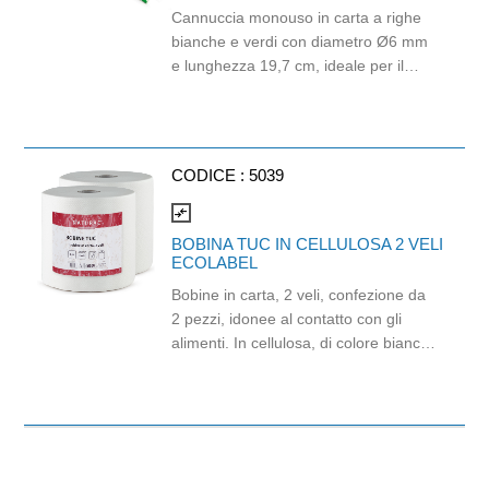
(EU)No 10/2011.
Cannuccia monouso in carta a righe
bianche e verdi con diametro Ø6 mm
e lunghezza 19,7 cm, ideale per il
consumo di bevande fredde come
bibite, succhi, cocktail, tè freddi e soft
drink. Realizzata in carta idonea al
contatto alimentare, biodegradabile e
CODICE :
5039
industrialmente compostabile,
rappresenta una soluzione pratica e
compare_arrows
sostenibile per bar, ristoranti, hotel,
BOBINA TUC IN CELLULOSA 2 VELI
catering, eventi e attività di
ECOLABEL
somministrazione. Il classico design a
Bobine in carta, 2 veli, confezione da
righe bianche e verdi dona un tocco
2 pezzi, idonee al contatto con gli
vivace e raffinato, perfetto per il
alimenti. In cellulosa, di colore bianco
servizio beverage. Idonea al contatto
e con goffratura di tipo super-micro.
con gli alimenti. Lunghezza 19,7 cm,
Strappo: H24,8 x 22 cm. Gr/mq: 21.
diametro Ø6 mm. Marchio Think Bio.
Prodotto con certificazione
ECOLABEL e FSC.