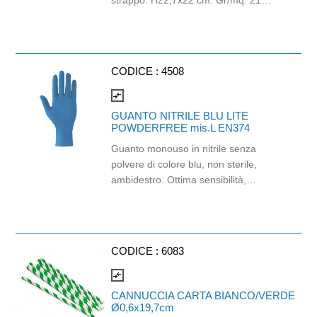
strappo: H22,7x22 cm. Gr/mq: 21
Idonea al contatto con alimenti.
Certificato Ecolabel.
CODICE :
4508
compare_arrows
GUANTO NITRILE BLU LITE
POWDERFREE mis.L EN374
Guanto monouso in nitrile senza
polvere di colore blu, non sterile,
ambidestro. Ottima sensibilità,
destrezza e comfort. Dispositivo
medico: I classe (Regolamento (EU)
2017/745) Dispositivo di Protezione
Individuale: Cat. III (Regolamento
CODICE :
6083
(EU) 2016/425) Adatti al contatto con
gli alimenti in accordo col regolamento
compare_arrows
(EC) No 1935/2004 e con
CANNUCCIA CARTA BIANCO/VERDE
regolamento della Commissione
Ø0,6x19,7cm