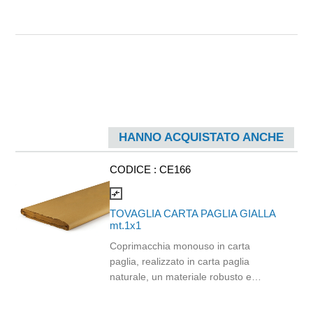
HANNO ACQUISTATO ANCHE
CODICE :
CE166
compare_arrows
TOVAGLIA CARTA PAGLIA GIALLA
mt.1x1
Coprimacchia monouso in carta
paglia, realizzato in carta paglia
naturale, un materiale robusto e
assorbente, ideale per proteggere i
tavoli dalle macchie. La tonalità