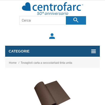
search
person
CATEGORIE
Home
/
Tovaglioli carta a secco/airlaid tinta unita