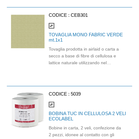
avana/paglia naturale, conferisce
un'estetica calda e tradizionale alla
CODICE :
CEB301
tavola. Dimensioni mt.1x1. Confezione
da 100 pezzi.
compare_arrows
TOVAGLIA MONO FABRIC VERDE
mt.1x1
Tovaglia prodotta in airlaid o carta a
secco a base di fibre di cellulosa e
lattice naturale utilizzando nel
processo di produzione aria al posto
di acqua. Il risultato è un materiale
dallo spessore consistente con una
straordinaria resistenza ed
CODICE :
5039
assorbenza, molto piacevole al tatto.
Prodotto certificato PEFC e idoneo al
compare_arrows
contatto alimentare. Dimensioni:
BOBINA TUC IN CELLULOSA 2 VELI
100x100cm. Colore verde.
ECOLABEL
Bobine in carta, 2 veli, confezione da
2 pezzi, idonee al contatto con gli