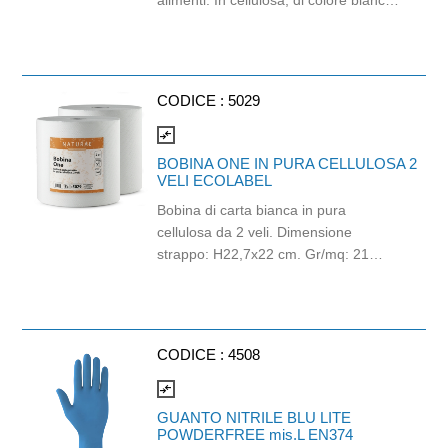
alimenti. In cellulosa, di colore bianco
e con goffratura di tipo super-micro.
Strappo: H24,8 x 22 cm. Gr/mq: 21.
Prodotto con certificazione
ECOLABEL e FSC.
CODICE :
5029
compare_arrows
BOBINA ONE IN PURA CELLULOSA 2
VELI ECOLABEL
Bobina di carta bianca in pura
cellulosa da 2 veli. Dimensione
strappo: H22,7x22 cm. Gr/mq: 21
Idonea al contatto con alimenti.
Certificato Ecolabel.
CODICE :
4508
compare_arrows
GUANTO NITRILE BLU LITE
POWDERFREE mis.L EN374