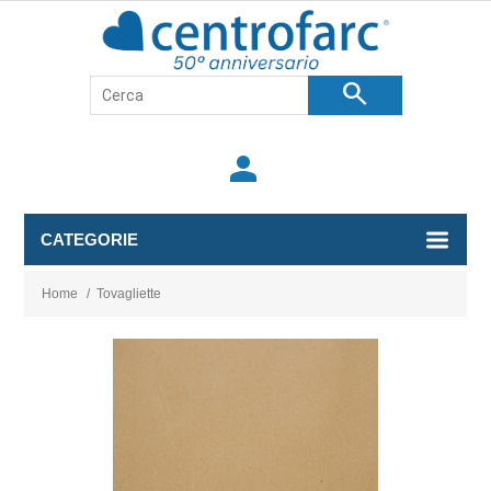
search
person
CATEGORIE
Home
/
Tovagliette