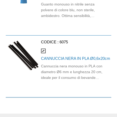
Guanto monouso in nitrile senza
polvere di colore blu, non sterile,
ambidestro. Ottima sensibilità,
destrezza e comfort. Dispositivo
medico: I classe (Regolamento (EU)
2017/745) Dispositivo di Protezione
Individuale: Cat. III (Regolamento
CODICE :
6075
(EU) 2016/425) Adatti al contatto con
gli alimenti in accordo col regolamento
compare_arrows
(EC) No 1935/2004 e con
CANNUCCIA NERA IN PLA Ø0,6x20cm
regolamento della Commissione
Cannuccia nera monouso in PLA con
(EU)No 10/2011.
diametro Ø6 mm e lunghezza 20 cm,
ideale per il consumo di bevande
fredde come bibite, succhi, cocktail, tè
freddi e soft drink. Realizzata in PLA,
materiale biodegradabile e
industrialmente compostabile,
rappresenta una soluzione pratica per
bar, ristoranti, hotel, catering, eventi e