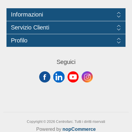
attività di somministrazione. Il colore
nero design lineare la rendono adatta
Informazioni
a contesti professionali e a servizi
beverage di qualità. Idonea al contatto
Servizio Clienti
con gli alimenti fino a 40°C.
Lunghezza 20 cm, diametro Ø6 mm.
Profilo
Marchio Think Bio.
Seguici
Copyright © 2026 Centrofarc. Tutti i diritti riservati
Powered by
nopCommerce