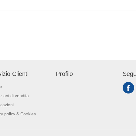
3,5cm. Dimensione
adatta bene a tutti i tipi di
o: 20cm x40cm.
arredo tavola. La carta a
secco è prodotta da polpa di
cellulosa di altissima qualità.
Prodotto certificato PEFC e
idoneo al contatto alimentare.
Colore: creta. Dimensioni:
40cm x 32cm.
izio Clienti
Profilo
Segu
ie
zioni di vendita
icazioni
cy policy & Cookies