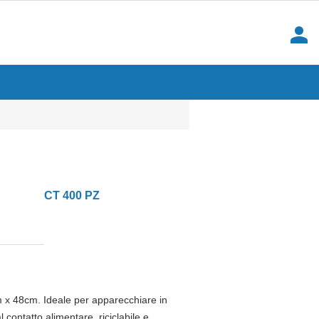
person
CT 400 PZ
cm x 48cm. Ideale per apparecchiare in
contatto alimentare, riciclabile e