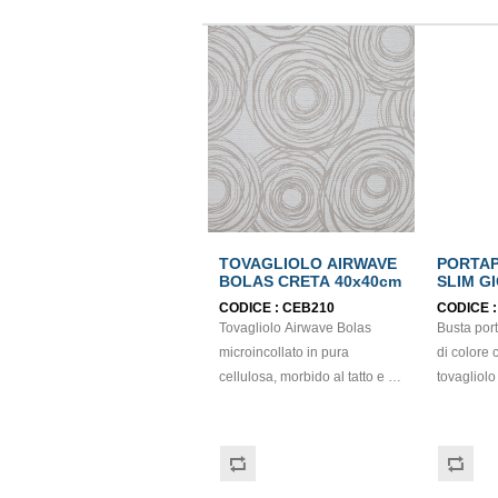
TOVAGLIOLO AIRWAVE
PORTA
BOLAS CRETA 40x40cm
SLIM GI
SECCO/
CODICE :
CEB210
CODICE 
CAPPU
Tovagliolo Airwave Bolas
Busta por
6,5x23,
microincollato in pura
di colore
cellulosa, morbido al tatto e di
tovagliolo
color creta. Dimensioni: 40cm
Ideale per 
x 40cm. 12 confezioni da 80
pizzerie. P
pezzi. Prodotto certificato FSC
PEFC e id
e idoneo al contatto
alimentare. Dimensioni b