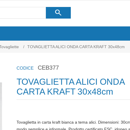
search
Tovagliette
/
TOVAGLIETTA ALICI ONDA CARTA KRAFT 30x48cm
CEB377
CODICE
TOVAGLIETTA ALICI ONDA
CARTA KRAFT 30x48cm
Tovaglietta in carta kraft bianca a tema alici. Dimensioni: 30
modo semplice e informale. Prodotto certificato FSC, idoneo al 