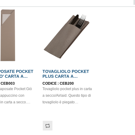
POSATE POCKET
TOVAGLIOLO POCKET
O' CARTA A
PLUS CARTA A
AIRLAID
SECCO/AIRLAID CRETA
:
CEB003
CODICE :
CEB200
CCINO
40x32cm
taposate Pocket Giò
Tovagliolo pocket plus in carta
5cm
 cappuccino con
a secco/Airlaid. Questo tipo di
 in carta a secco.
tovagliolo è piegato
ristoranti, pub,
singolarmente a forma di
rodotto certificato
portaposate ed è una
oneo al contatto
soluzione molto comoda,
usta:
sobria e moderna che si