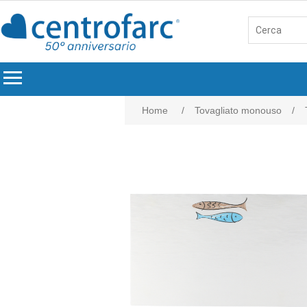
menu
Home
/
Tovagliato monouso
/