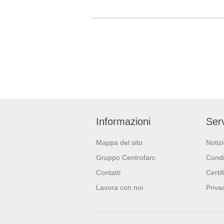
alimentare.
6,5cm x 2
tovagliol
Informazioni
Serv
Mappa del sito
Notiz
Gruppo Centrofarc
Condi
Contatti
Certif
Lavora con noi
Priva