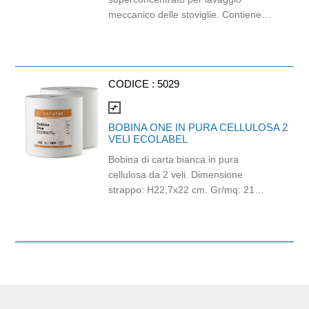
meccanico delle stoviglie. Contiene
agenti bagnanti dall’elevata
performance che elimina il bisogno di
un’eventuale asciugatura manuale. La
formulazione superconcentrata e
CODICE :
5029
rispettosa dell’ambiente è certificata
da Nordic SWAN Ecolabel come
compare_arrows
prodotto ecologico, rispettando i
BOBINA ONE IN PURA CELLULOSA 2
requisiti ecologici riguardo la scelta
VELI ECOLABEL
delle materie prime.
Bobina di carta bianca in pura
cellulosa da 2 veli. Dimensione
strappo: H22,7x22 cm. Gr/mq: 21
Idonea al contatto con alimenti.
Certificato Ecolabel.