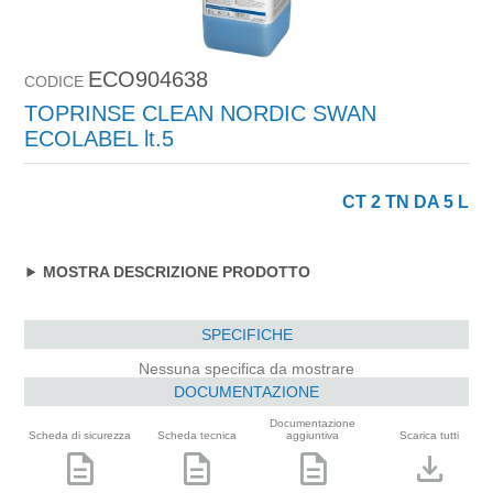
ECO904638
CODICE
TOPRINSE CLEAN NORDIC SWAN
ECOLABEL lt.5
CT 2 TN DA 5 L
MOSTRA DESCRIZIONE PRODOTTO
SPECIFICHE
Nessuna specifica da mostrare
DOCUMENTAZIONE
Documentazione
Scheda di sicurezza
Scheda tecnica
aggiuntiva
Scarica tutti
description
description
description
download