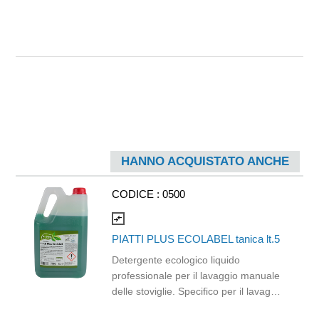
HANNO ACQUISTATO ANCHE
CODICE :
0500
compare_arrows
PIATTI PLUS ECOLABEL tanica lt.5
Detergente ecologico liquido
professionale per il lavaggio manuale
delle stoviglie. Specifico per il lavaggio
a mano di piatti, pentole e bicchieri e