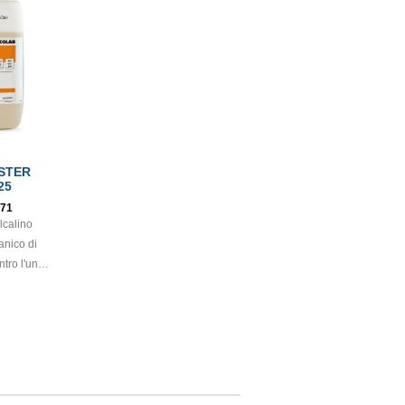
STER
 kg.25
71
lcalino
anico di
ntro l'unto
vaggio con
nea.