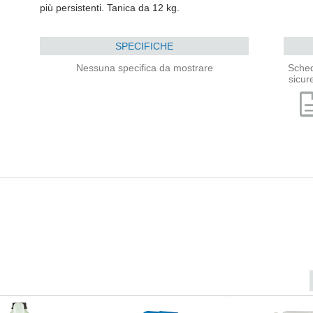
più persistenti. Tanica da 12 kg.
SPECIFICHE
Nessuna specifica da mostrare
Sched
sicur
descri