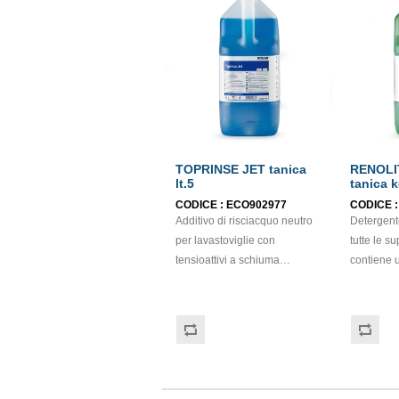
TOPRINSE JET tanica
RENOLI
lt.5
tanica k
CODICE :
ECO902977
CODICE 
Additivo di risciacquo neutro
Detergente
per lavastoviglie con
tutte le su
tensioattivi a schiuma
contiene 
controllata. Velocizza l'
con una perfetto e
asciugatura delle stoviglie e
sostanze a
rende brillante la vetreria.
rendono l’
efficacia. 
tutte le pu
di sporco
valido pra