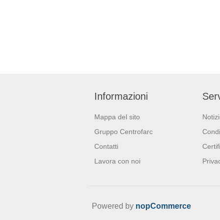
composto 
le superfic
sola pass
fatica. Indicato pe
superfici l
pavimenti,
piastrelle, la
da bagno, 
Informazioni
Serv
attivo cont
sporco.
Mappa del sito
Notiz
Gruppo Centrofarc
Condi
Contatti
Certif
Lavora con noi
Priva
Powered by
nopCommerce