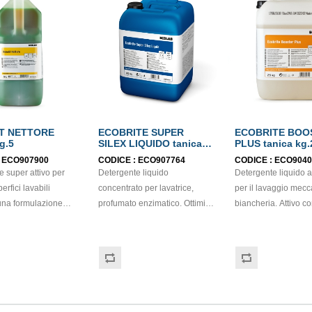
T NETTORE
ECOBRITE SUPER
ECOBRITE BOO
g.5
SILEX LIQUIDO tanica
PLUS tanica
kg.20
:
ECO907900
CODICE :
ECO907764
CODICE :
ECO9040
 super attivo per
Detergente liquido
Detergente liquido a
perfici lavabili
concentrato per lavatrice,
per il lavaggio mecc
una formulazione
profumato enzimatico. Ottimi
biancheria. Attivo co
quilibrio di
risultati già alle basse
può essere utilizzato come
ttive e solventi che
temperature. Efficace azione
rinforzante per il la
articolo unico per
enzimatica contro le macchie
altri prodotti della li
Un solo prodotto per
di unto/grasso e quelle
lizie e per ogni tipo
proteiche (sugo, vino, caffè,
 estremamente
uova e sangue). Rispetta i
tico ed economico. Il
colori e dona brillantezza ai