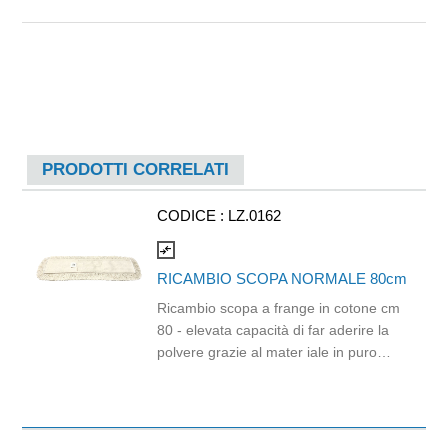
PRODOTTI CORRELATI
CODICE :
LZ.0162
compare_arrows
RICAMBIO SCOPA NORMALE 80cm
Ricambio scopa a frange in cotone cm
80 - elevata capacità di far aderire la
polvere grazie al mater iale in puro
cotone che ne - lunga durata e buoni
risultati di pulizia - Lavaggio 50°. Si
utilizza c on TELAIO
C.PLACCA/SNODO PLASTICA CM.80