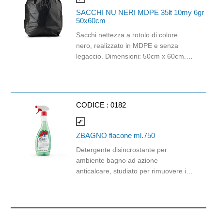
SACCHI NU NERI MDPE 35lt 10my 6gr
50x60cm
Sacchi nettezza a rotolo di colore
nero, realizzato in MDPE e senza
legaccio. Dimensioni: 50cm x 60cm.
Spessore: 10 mycron. Capacità: 35lt.
Grammatura: 6gr.
CODICE :
0182
compare_arrows
ZBAGNO flacone ml.750
Detergente disincrostante per
ambiente bagno ad azione
anticalcare, studiato per rimuovere i
residui di sapone, unto e tracce di
calcare sulle rubinetterie, lavandini,
vasche da bagno, docce, ceramiche,
smalti e acciaio inox. Lascia