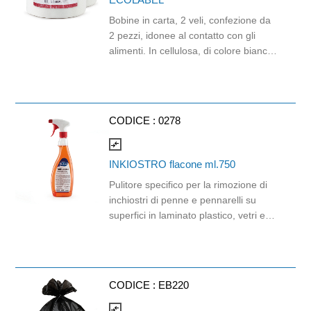
Bobine in carta, 2 veli, confezione da
2 pezzi, idonee al contatto con gli
alimenti. In cellulosa, di colore bianco
e con goffratura di tipo super-micro.
Strappo: H24,8 x 22 cm. Gr/mq: 21.
Prodotto con certificazione
ECOLABEL e FSC.
CODICE :
0278
compare_arrows
INKIOSTRO flacone ml.750
Pulitore specifico per la rimozione di
inchiostri di penne e pennarelli su
superfici in laminato plastico, vetri e
metalli. Non lascia aloni od odori
sgradevoli ed è facilmente rimovibile.
Il prodotto è confezionato in flaconi di
PET riciclato (RPET) al 50% e cartone
CODICE :
EB220
di carta riciclata al 41%.
compare_arrows