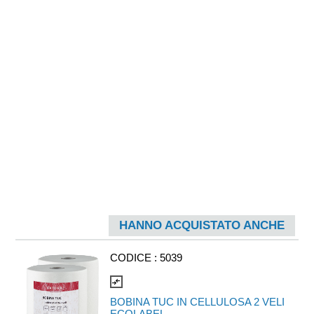
codice LZ.0037.
HANNO ACQUISTATO ANCHE
CODICE :
5039
compare_arrows
BOBINA TUC IN CELLULOSA 2 VELI
ECOLABEL